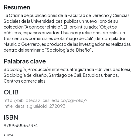
Resumen
La Oficina de publicaciones de la Facultad de Derecho y Ciencias
Sociales de la Universidad Icesi publica un nuevo libro de su
colección "A conocer el hielo". El libro intitulado: "Objetos
públicos, espacios privados. Usuarios y relaciones sociales en
tres centros comerciales de Santiago de Cali", del compilador
Mauricio Guerrero, es producto de las investigaciones realizadas
dentro del seminario "Sociología del Diseño".
Palabras clave
Sociología
Producción intelectual registrada - Universidad Icesi
Sociología del diseño
Santiago de Cali
Estudios urbanos
Centros comerciales
OLIB
http://biblioteca2.icesi.edu.co/cgi-olib/?
infile=details.glu&loid=272093
ISBN
9789588357874