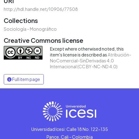
URI
http://hdl.handle.net/10906/77508
Collections
Sociología - Monográfico
Creative Commons license
Except where otherwised noted, this
item's license is described as
Atribución-
NoComercial-SinDerivadas 4.0
Internacional (CC BY-NC-ND 4.0)
Full item page
Universidad Icesi: Calle 18 No. 122-135
Pance, Cali - Colombia