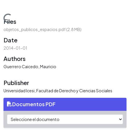
Loading...
Files
objetos_publicos_espacios.pdf
(2.8 MB)
Date
2014-01-01
Authors
Guerrero Caicedo, Mauricio
Publisher
Universidad Icesi, Facultad de Derecho y Ciencias Sociales
Documentos PDF