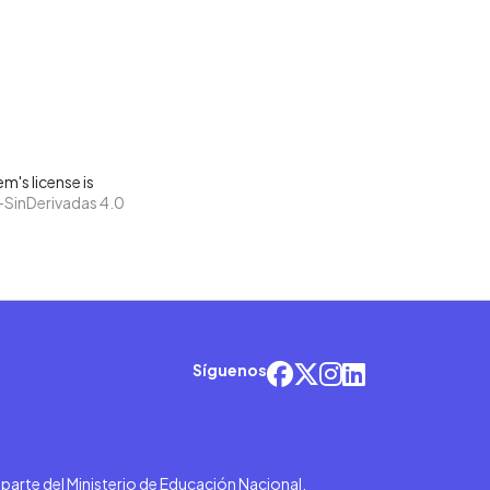
m's license is
SinDerivadas 4.0
Síguenos
r parte del Ministerio de Educación Nacional.