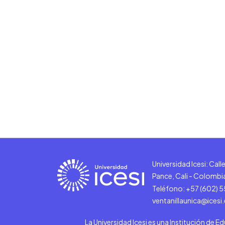
Universidad Icesi: Cal
Pance, Cali - Colombi
Teléfono: +57 (602) 
ventanillaunica@icesi
La Universidad Icesi es una Institución de E