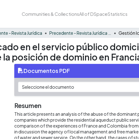
Communities & Collections
All of DSpace
Statistics
nte - Revista Jurídica
Precedente - Revista Jurídica Vol. 5
cado en el servicio público domici
 la posición de dominio en Franc
Documentos PDF
Resumen
This article presents an analysis of the abuse of the dominant 
companies which provide the residential aqueduct public service
comparison of the experiences of France and Colombia from 
in discussion the agency of local management and free marke
of water and sewer service. On the other hand, the cases of st