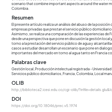
scenario that combine important aspects around the water ma
Colombia.
Resumen
El presente artículo realiza un análisis del abuso de la posició
empresas privadas que prestan el servicio público domiciliari
Asimismo, se realiza una comparación de las experiencias de 
desde una perspectiva que pone en discusión la gestión local 
torno a la prestación del servicio público de agua y alcantarill
casos a estudiar desarrollan un escenario que pone en dialog
importantes del mercado en torno al agua tanto en Francia 
Palabras clave
Gestión local
Producción intelectual registrada - Universidad 
Servicios público domiciliarios
Francia
Colombia
Local ma
OLIB
http://biblioteca2.icesi.edu.co/cgi-olib/?infile=details.glu
DOI
https://doi.org/10.18046/prec.v5.1974