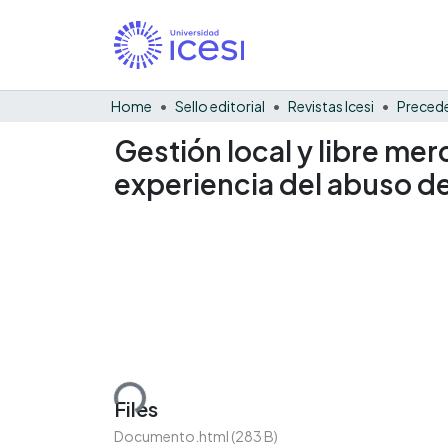
Home
Sello editorial
Revistas Icesi
Precede
Gestión local y libre mer
experiencia del abuso de
Loading...
Files
Documento.html
(283 B)