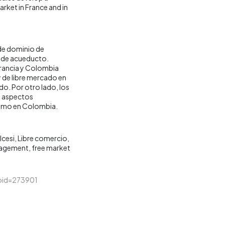
rket in France and in
n de dominio de
o de acueducto.
Francia y Colombia
y de libre mercado en
ado. Por otro lado, los
o aspectos
como en Colombia.
Icesi
Libre comercio
nagement
free market
&loid=273901