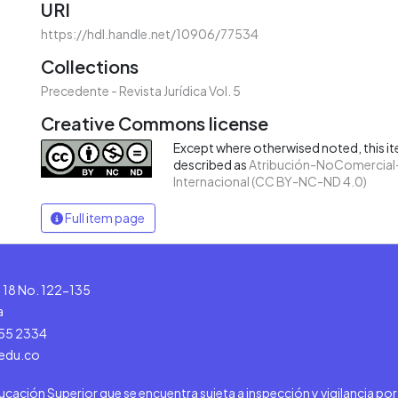
URI
https://hdl.handle.net/10906/77534
Collections
Precedente - Revista Jurídica Vol. 5
Creative Commons license
Except where otherwised noted, this ite
described as
Atribución-NoComercial-
Internacional (CC BY-NC-ND 4.0)
Full item page
le 18 No. 122-135
a
555 2334
.edu.co
ducación Superior que se encuentra sujeta a inspección y vigilancia po