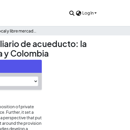
Log In
Gestión local y libre mercado en el servicio público domiciliario de acueducto: la experiencia del abuso de la posición de dominio en Francia y Colombia
liario de acueducto: la
ia y Colombia
position of private
. Further, it set a
a perspective that put
t around the provision
udies develop a