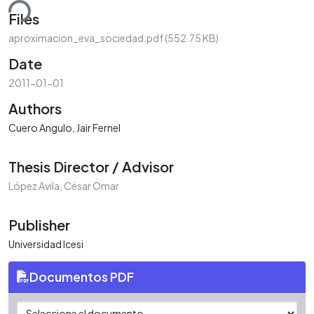
ding...
Files
aproximacion_eva_sociedad.pdf
(552.75 KB)
Date
2011-01-01
Authors
Cuero Angulo, Jair Fernel
Thesis Director / Advisor
López Avila, César Omar
Publisher
Universidad Icesi
Documentos PDF