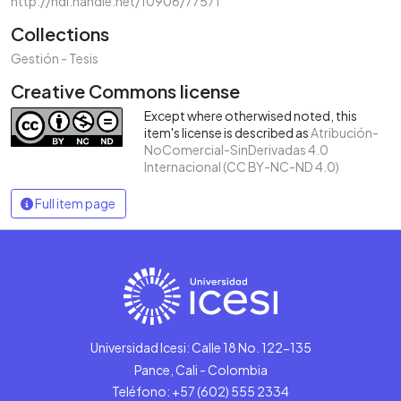
http://hdl.handle.net/10906/77571
Collections
Gestión - Tesis
Creative Commons license
Except where otherwised noted, this
item's license is described as
Atribución-
NoComercial-SinDerivadas 4.0
Internacional (CC BY-NC-ND 4.0)
Full item page
Universidad Icesi: Calle 18 No. 122-135
Pance, Cali - Colombia
Teléfono: +57 (602) 555 2334