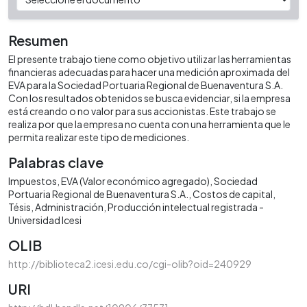
Resumen
El presente trabajo tiene como objetivo utilizar las herramientas
financieras adecuadas para hacer una medición aproximada del
EVA para la Sociedad Portuaria Regional de Buenaventura S.A.
Con los resultados obtenidos se busca evidenciar, si la empresa
está creando o no valor para sus accionistas. Este trabajo se
realiza por que la empresa no cuenta con una herramienta que le
permita realizar este tipo de mediciones.
Palabras clave
Impuestos
EVA (Valor económico agregado)
Sociedad
Portuaria Regional de Buenaventura S.A.
Costos de capital
Tésis
Administración
Producción intelectual registrada -
Universidad Icesi
OLIB
http://biblioteca2.icesi.edu.co/cgi-olib?oid=240929
URI