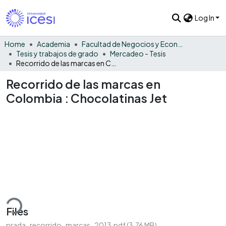
Log In
Home
Academia
Facultad de Negocios y Economía
Tesis y trabajos de grado
Mercadeo - Tesis
Recorrido de las marcas en Colombia : Chocolatinas Jet
Recorrido de las marcas en
Colombia : Chocolatinas Jet
ading...
Files
prada_recorrido_marcas_2013.pdf
(3.76 MB)