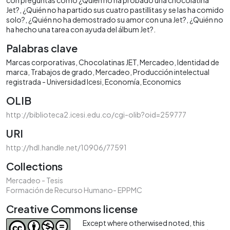
Jet?, ¿Quién no ha partido sus cuatro pastillitas y se las ha comido
solo?, ¿Quién no ha demostrado su amor con una Jet?, ¿Quién no
ha hecho una tarea con ayuda del álbum Jet?.
Palabras clave
Marcas corporativas
Chocolatinas JET
Mercadeo
Identidad de
marca
Trabajos de grado
Mercadeo
Producción intelectual
registrada - Universidad Icesi
Economía
Economics
OLIB
http://biblioteca2.icesi.edu.co/cgi-olib?oid=259777
URI
http://hdl.handle.net/10906/77591
Collections
Mercadeo - Tesis
Formación de Recurso Humano- EPPMC
Creative Commons license
Except where otherwised noted, this