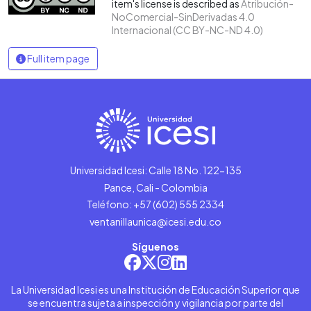
item's license is described as
Atribución-
NoComercial-SinDerivadas 4.0
Internacional (CC BY-NC-ND 4.0)
Full item page
Universidad Icesi: Calle 18 No. 122-135
Pance, Cali - Colombia
Teléfono: +57 (602) 555 2334
ventanillaunica@icesi.edu.co
Síguenos
La Universidad Icesi es una Institución de Educación Superior que
se encuentra sujeta a inspección y vigilancia por parte del