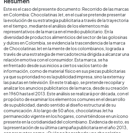
Resumen
Este es el caso del presente documento: Recorrido de las marcas
en Colombia: Chocolatinas Jet, en el cual se pretende presentar
la evolución de su estrategia publicitaria a través de la trayectoria
en el tiempo, mediante el análisis de los elementos más
representativos de la marca en el medio publicitario. En la
diversidad de productos alimenticios del sector de las golosinas
y dulces en Colombia, se evidencia la trascendencia de la marca
de Chocolatinas Jet en la mente de los colombianos, lograda a
través de una estrategia de mercadotecnia dirigida a alcanzar una
relación emotiva con el consumidor. Esta marca, se ha
enfrentado desde sus inicios a ciertos vacíos tanto de
información, como de material físico en sus piezas publicitarias
ya que su prioridad no es la publicidad impresa, sino la externa y
las pautas en televisión. En este trabajo, se pretende recopilar y
analizar los anuncios publicitarios de la marca, desde su creación
en 1960 hasta el 2013. Este análisis se realizará por década, con el
propósito de examinar los elementos comunes en el desarrollo
de su publicidad, dando sentido al diseño estructural de su
comunicación. A lo largo de 50 años, chocolatinas Jet ha
permanecido vigente en los hogares, convirtiéndose en un ícono
presente en la cotidianidad del colombiano. Evidencia de esto, es
la presentación de su última campaña publicitaria en el año 2013,
con preguntas como ¿Quién no ha probado una chocolatina