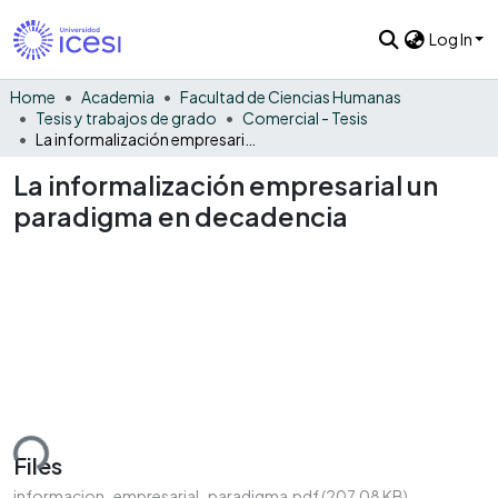
Log In
Home
Academia
Facultad de Ciencias Humanas
Tesis y trabajos de grado
Comercial - Tesis
La informalización empresarial un paradigma en decadencia
La informalización empresarial un
paradigma en decadencia
ding...
Files
informacion_empresarial_paradigma.pdf
(207.08 KB)