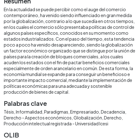
Resumen
En la actualidad se puede percibir como el auge del comercio
contemporáneo, ha venido siendo influenciado en gran medida
por la globalización, contrario a lo que sucedía en otros tiempos,
en los cuales el comercio sólo presentaba políticas de control de
algunos países específicos, conocidos en su momento como
estados industrializados. Con el paso del tiempo, esta tendencia
poco a poco ha venido desapareciendo, siendo la globalización
un factor económico organizado que se distingue por la unión de
países para la creación de bloques comerciales, a los cuales
acuden los estados con el fin de pactar beneficios comerciales
especialmente de orden arancelario en común. De esta forma, la
economía mundial se expande para conseguir un beneficioso e
importante impacto comercial, mediante la implementación de
políticas económicas para una adecuada y sostenible
producción de bienes de capital.
Palabras clave
Tésis
Informalidad
Paradigmas
Empresariado
Decadencia
Derecho - Aspectos económicos
Globalización
Derecho
Producción intelectual registrada - Universidad Icesi
OLIB