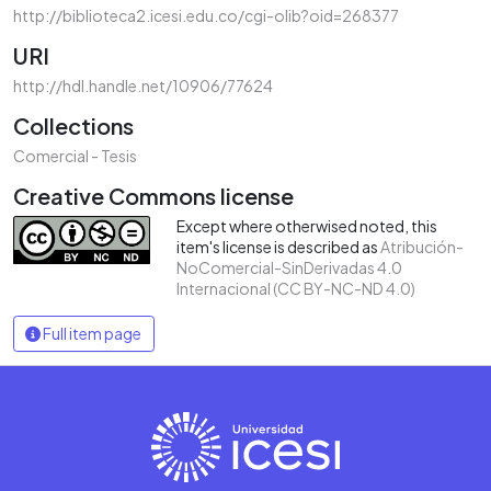
http://biblioteca2.icesi.edu.co/cgi-olib?oid=268377
URI
http://hdl.handle.net/10906/77624
Collections
Comercial - Tesis
Creative Commons license
Except where otherwised noted, this
item's license is described as
Atribución-
NoComercial-SinDerivadas 4.0
Internacional (CC BY-NC-ND 4.0)
Full item page