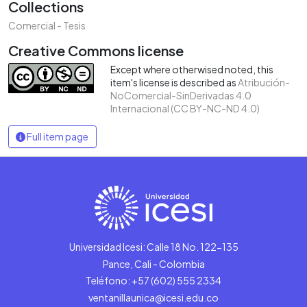
Collections
Comercial - Tesis
Creative Commons license
Except where otherwised noted, this
item's license is described as
Atribución-
NoComercial-SinDerivadas 4.0
Internacional (CC BY-NC-ND 4.0)
Full item page
Universidad Icesi: Calle 18 No. 122-135
Pance, Cali - Colombia
Teléfono: +57 (602) 555 2334
ventanillaunica@icesi.edu.co