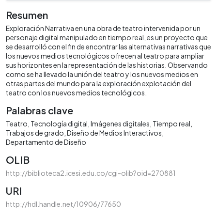
Resumen
Exploración Narrativa en una obra de teatro intervenida por un
personaje digital manipulado en tiempo real, es un proyecto que
se desarrolló con el fin de encontrar las alternativas narrativas que
los nuevos medios tecnológicos ofrecen al teatro para ampliar
sus horizontes en la representación de las historias. Observando
como se ha llevado la unión del teatro y los nuevos medios en
otras partes del mundo para la exploración explotación del
teatro con los nuevos medios tecnológicos.
Palabras clave
Teatro
Tecnología digital
Imágenes digitales
Tiempo real
Trabajos de grado
Diseño de Medios Interactivos
Departamento de Diseño
OLIB
http://biblioteca2.icesi.edu.co/cgi-olib?oid=270881
URI
http://hdl.handle.net/10906/77650