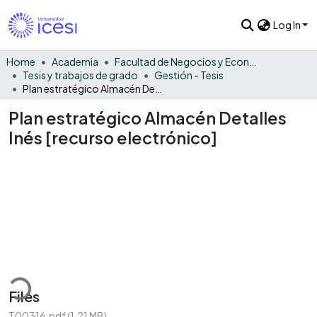
Log In
Home
Academia
Facultad de Negocios y Economía
Tesis y trabajos de grado
Gestión - Tesis
Plan estratégico Almacén Detalles Inés [recurso electrónico]
Plan estratégico Almacén Detalles
Inés [recurso electrónico]
ding...
Files
T00316.pdf
(1.21 MB)