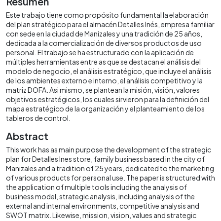
Resumen
Este trabajo tiene como propósito fundamental la elaboración
del plan stratégico para el almacén Detalles Inés, empresa familiar
con sede en la ciudad de Manizales y una tradición de 25 años,
dedicada a la comercialización de diversos productos de uso
personal. El trabajo se ha estructurado con la aplicación de
múltiples herramientas entre as que se destacan el análisis del
modelo de negocio, el análisis estratégico, que incluye el análisis
de los ambientes externo e interno, el análisis competitivo y la
matriz DOFA. Asi mismo, se plantean la misión, visión, valores
objetivos estratégicos, los cuales sirvieron para la definición del
mapa estratégico de la organización y el planteamiento de los
tableros de control.
Abstract
This work has as main purpose the development of the strategic
plan for Detalles Ines store, family business based in the city of
Manizales and a tradition of 25 years, dedicated to the marketing
of various products for personal use. The paper is structured with
the application of multiple tools including the analysis of
business model, strategic analysis, including analysis of the
external and internal environments, competitive analysis and
SWOT matrix. Likewise, mission, vision, values and strategic