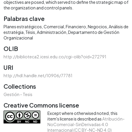
objectives are posed, which served to define the strategic map of
the organization and control panels.
Palabras clave
Planes estratégicos
Comercial
Financiero
Negocios
Análisis de
estratégia
Tésis
Administración
Departamento de Gestión
Organizacional
OLIB
http://biblioteca2.icesi.edu.co/cgi-olib?oid=272791
URI
http://hdl.handle.net/10906/77781
Collections
Gestión - Tesis
Creative Commons license
Except where otherwised noted, this
item's license is described as
Atribución-
NoComercial-SinDerivadas 4.0
Internacional (CC BY-NC-ND 4.0)