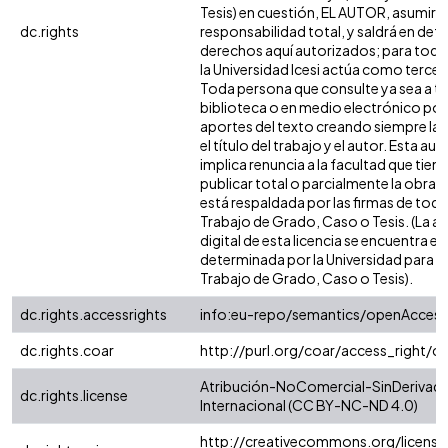
Tesis) en cuestión, EL AUTOR, asumirá 
dc.rights
responsabilidad total, y saldrá en def
derechos aquí autorizados; para todo
la Universidad Icesi actúa como tercer
Toda persona que consulte ya sea a tr
biblioteca o en medio electrónico po
aportes del texto creando siempre la f
el título del trabajo y el autor. Esta au
implica renuncia a la facultad que tie
publicar total o parcialmente la obra. 
está respaldada por las firmas de tod
Trabajo de Grado, Caso o Tesis. (La a
digital de esta licencia se encuentra e
determinada por la Universidad para l
Trabajo de Grado, Caso o Tesis).
dc.rights.accessrights
info:eu-repo/semantics/openAccess
dc.rights.coar
http://purl.org/coar/access_right/c
Atribución-NoComercial-SinDerivada
dc.rights.license
Internacional (CC BY-NC-ND 4.0)
http://creativecommons.org/license