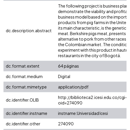
The following project is business plan
demonstrate the viability and profitabi
business model based on the import 
products from pig farms in the United
its main characteristic, is the genetic o
dc.description.abstract
meat. Berkshire pigs meat, presents a 
alternative to pork from other races th
the Colombian market. The conditions
experiment with this product in haute 
restaurants in the city of Bogotá.
dc.format.extent
64 páginas
dc.format.medium
Digital
dc.format.mimetype
application/pdf
http://biblioteca2.icesi.edu.co/cgi-o
dc.identifier.OLIB
oid=274090
dc.identifier.instname
instname:Universidad Icesi
dc.identifier.other
274090