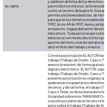
y saldrá en defensa de los derechos a
dc.rights
para todos los efectos, la Universidad 
como un tercero de buena fe. Esta aut
permite a la Universidad Icesi, de forma
para que en los términos establecidos 
1982, la Ley 44 de 1993, leyes y jurisp
al respecto, haga publicación de este 
educativos. Toda persona que consulte
biblioteca o en medio electrónico po
apartes del texto citando siempre las 
decir el título del trabajo y el autor.
Con esta autorización EL AUTOR hace 
trabajo (Trabajo de Grado, Caso o Tesi
anexos (si existen), de forma gratuita
digital o electrónico. EL AUTOR, expre
trabajo (Trabajo de Grado, Caso o Tesi
presente autorización es original y la 
quebrantar ni suplantar los derechos 
terceros, y de tal forma, el trabajo (T
Caso o Tesis), es de exclusiva autoría y 
titularidad sobre éste. PARÁGRAFO en
o acción por parte de un tercero refere
autor sobre el trabajo (Trabajo de Gr