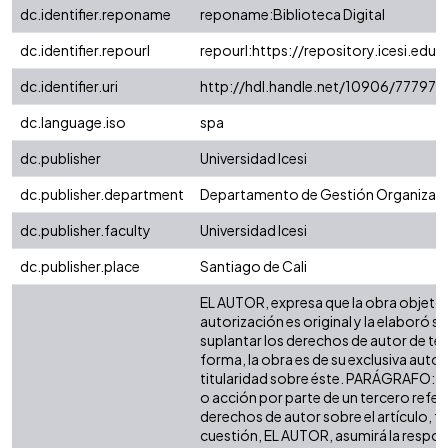
dc.identifier.reponame
reponame:Biblioteca Digital
dc.identifier.repourl
repourl:https://repository.icesi.edu.
dc.identifier.uri
http://hdl.handle.net/10906/77797
dc.language.iso
spa
dc.publisher
Universidad Icesi
dc.publisher.department
Departamento de Gestión Organizaci
dc.publisher.faculty
Universidad Icesi
dc.publisher.place
Santiago de Cali
EL AUTOR, expresa que la obra objeto 
autorización es original y la elaboró si
suplantar los derechos de autor de terc
forma, la obra es de su exclusiva autorí
titularidad sobre éste. PARÁGRAFO: e
o acción por parte de un tercero refer
derechos de autor sobre el artículo, fo
cuestión, EL AUTOR, asumirá la respon