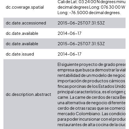
Cali de Lat: 03 24 00 N degrees minut
dc.coverage.spatial
decimal degrees Long: 076 30 00 W d
Long: -76.5000 decimal degrees.
dc.date.accessioned
2015-06-25T07:31:53Z
dc.date.available
2014-06-17
dc.date.available
2015-06-25T07:31:53Z
dc.date.issued
2014-06-17
El siguiente proyecto de grado presen
empresa que busca demostrar la viabil
rentabilidad de un modelo de negocio
importación de productos cárnicos p
fincas porcinas de los Estados Unidos
principal característica, es el origen g
dc.description.abstract
carne. La carne de cerdos de raza Berk
una alternativa de negocio diferente a 
cerdo de otras razas que se comerciali
mercado Colombiano. Las condicione
para poder incursionar con el product
restaurantes de alta cocina de la ciu