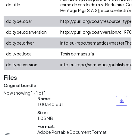
dc.title
carne de cerdo de raza Berkshire. Co
Heritage Pigs S.A.S [recurso electróni
dc.type.coar
http://purl.org/coar/resource_type
dc.type.coarversion
http://purl.org/coar/version/c_97
dc.type.driver
info:eu-repo/semantics/masterThesi
dc.type.local
Tesis de maestría
dc.type.version
info:eu-repo/semantics/publishedVe
Files
Original bundle
Now showing
1 - 1 of 1
Name:
T00340.pdf
Size:
1.03 MB
Format:
Adobe Portable Document Format