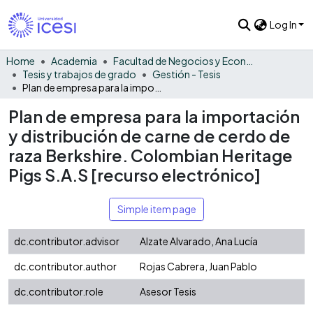
Log In
Home
Academia
Facultad de Negocios y Economía
Tesis y trabajos de grado
Gestión - Tesis
Plan de empresa para la importación y distribución de carne de cerdo de raza Berkshire. Colombian Heritage Pigs S.A.S [recurso electrónico]
Plan de empresa para la importación
y distribución de carne de cerdo de
raza Berkshire. Colombian Heritage
Pigs S.A.S [recurso electrónico]
Simple item page
dc.contributor.advisor
Alzate Alvarado, Ana Lucía
dc.contributor.author
Rojas Cabrera, Juan Pablo
dc.contributor.role
Asesor Tesis