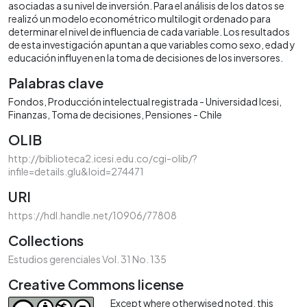
asociadas a su nivel de inversión. Para el análisis de los datos se
realizó un modelo econométrico multilogit ordenado para
determinar el nivel de influencia de cada variable. Los resultados
de esta investigación apuntan a que variables como sexo, edad y
educación influyen en la toma de decisiones de los inversores.
Palabras clave
Fondos
Producción intelectual registrada - Universidad Icesi
Finanzas
Toma de decisiones
Pensiones - Chile
OLIB
http://biblioteca2.icesi.edu.co/cgi-olib/?
infile=details.glu&loid=274471
URI
https://hdl.handle.net/10906/77808
Collections
Estudios gerenciales Vol. 31 No. 135
Creative Commons license
Except where otherwised noted, this