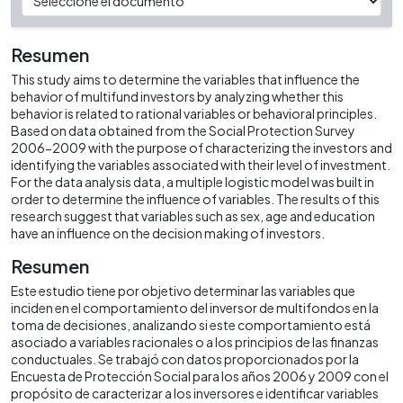
Resumen
This study aims to determine the variables that influence the
behavior of multifund investors by analyzing whether this
behavior is related to rational variables or behavioral principles.
Based on data obtained from the Social Protection Survey
2006-2009 with the purpose of characterizing the investors and
identifying the variables associated with their level of investment.
For the data analysis data, a multiple logistic model was built in
order to determine the influence of variables. The results of this
research suggest that variables such as sex, age and education
have an influence on the decision making of investors.
Resumen
Este estudio tiene por objetivo determinar las variables que
inciden en el comportamiento del inversor de multifondos en la
toma de decisiones, analizando si este comportamiento está
asociado a variables racionales o a los principios de las finanzas
conductuales. Se trabajó con datos proporcionados por la
Encuesta de Protección Social para los años 2006 y 2009 con el
propósito de caracterizar a los inversores e identificar variables