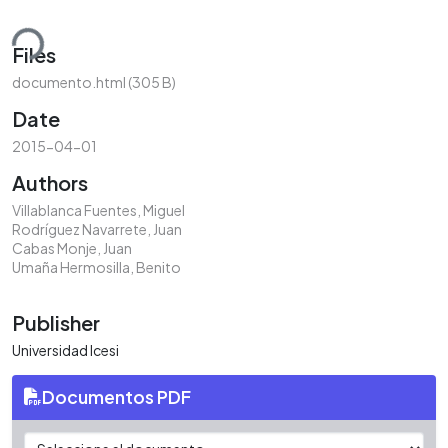
ding...
Files
documento.html
(305 B)
Date
2015-04-01
Authors
Villablanca Fuentes, Miguel
Rodríguez Navarrete, Juan
Cabas Monje, Juan
Umaña Hermosilla, Benito
Publisher
Universidad Icesi
Documentos PDF