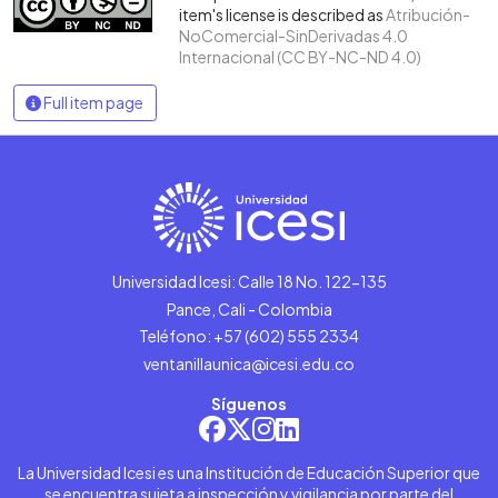
item's license is described as
Atribución-
NoComercial-SinDerivadas 4.0
Internacional (CC BY-NC-ND 4.0)
Full item page
Universidad Icesi: Calle 18 No. 122-135
Pance, Cali - Colombia
Teléfono: +57 (602) 555 2334
ventanillaunica@icesi.edu.co
Síguenos
La Universidad Icesi es una Institución de Educación Superior que
se encuentra sujeta a inspección y vigilancia por parte del