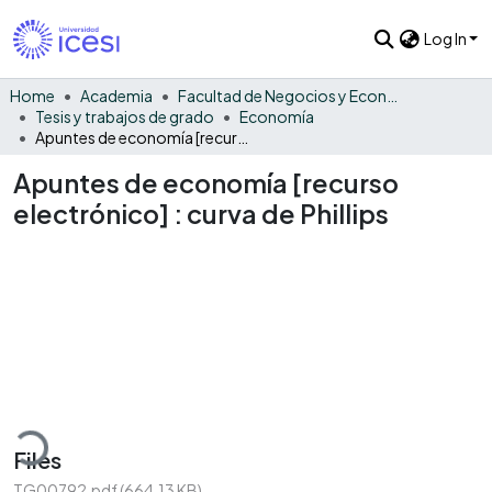
Log In
Home
Academia
Facultad de Negocios y Economía
Tesis y trabajos de grado
Economía
Apuntes de economía [recurso electrónico] : curva de Phillips
Apuntes de economía [recurso
electrónico] : curva de Phillips
Loading...
Files
TG00792.pdf
(664.13 KB)