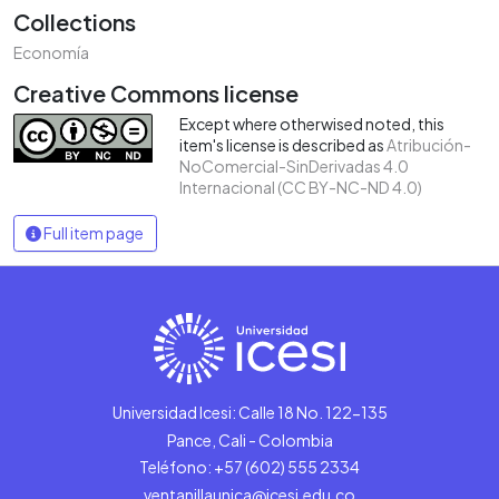
Collections
Economía
Creative Commons license
Except where otherwised noted, this
item's license is described as
Atribución-
NoComercial-SinDerivadas 4.0
Internacional (CC BY-NC-ND 4.0)
Full item page
Universidad Icesi: Calle 18 No. 122-135
Pance, Cali - Colombia
Teléfono: +57 (602) 555 2334
ventanillaunica@icesi.edu.co