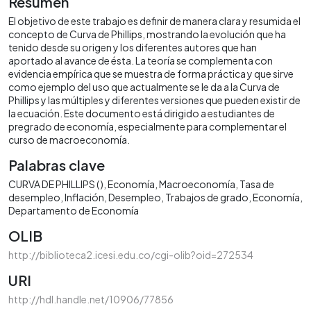
Resumen
El objetivo de este trabajo es definir de manera clara y resumida el
concepto de Curva de Phillips, mostrando la evolución que ha
tenido desde su origen y los diferentes autores que han
aportado al avance de ésta. La teoría se complementa con
evidencia empírica que se muestra de forma práctica y que sirve
como ejemplo del uso que actualmente se le da a la Curva de
Phillips y las múltiples y diferentes versiones que pueden existir de
la ecuación. Este documento está dirigido a estudiantes de
pregrado de economía, especialmente para complementar el
curso de macroeconomía.
Palabras clave
CURVA DE PHILLIPS ( )
Economía
Macroeconomía
Tasa de
desempleo
Inflación
Desempleo
Trabajos de grado
Economía
Departamento de Economía
OLIB
http://biblioteca2.icesi.edu.co/cgi-olib?oid=272534
URI
http://hdl.handle.net/10906/77856