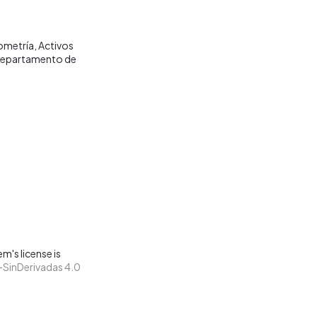
ometría
Activos
epartamento de
m's license is
SinDerivadas 4.0