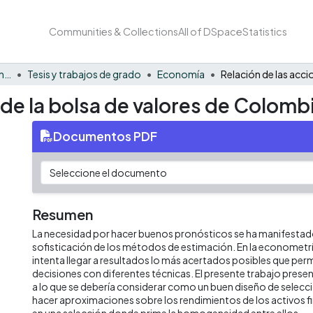
Communities & Collections
All of DSpace
Statistics
Facultad de Negocios y Economía
Tesis y trabajos de grado
Economía
 de la bolsa de valores de Colomb
Documentos PDF
Resumen
La necesidad por hacer buenos pronósticos se ha manifestado
sofisticación de los métodos de estimación. En la econometrí
intenta llegar a resultados lo más acertados posibles que pe
decisiones con diferentes técnicas. El presente trabajo pres
a lo que se debería considerar como un buen diseño de selec
hacer aproximaciones sobre los rendimientos de los activos 
en una selección donde prime la homogeneidad entre ellos.