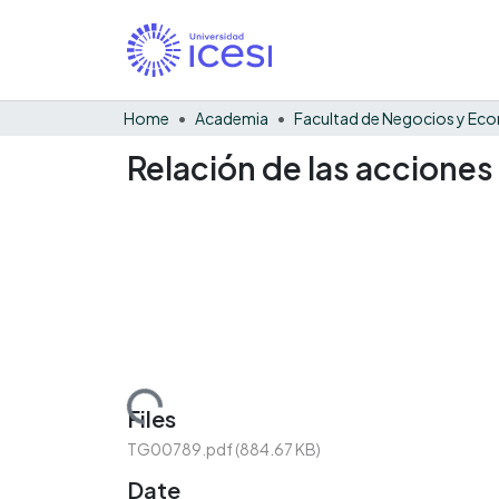
Home
Academia
Relación de las acciones
Loading...
Files
TG00789.pdf
(884.67 KB)
Date