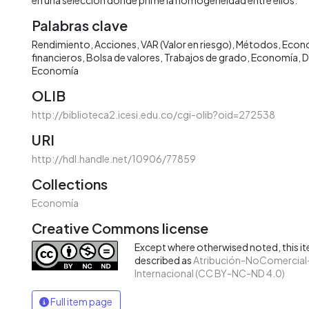
Palabras clave
Rendimiento
Acciones
VAR (Valor en riesgo)
Métodos
Econ
financieros
Bolsa de valores
Trabajos de grado
Economía
D
Economía
OLIB
http://biblioteca2.icesi.edu.co/cgi-olib?oid=272538
URI
http://hdl.handle.net/10906/77859
Collections
Economía
Creative Commons license
Except where otherwised noted, this ite
described as
Atribución-NoComercial-
Internacional (CC BY-NC-ND 4.0)
Full item page