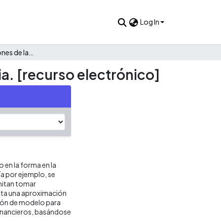
Log In
Relación de las acciones de la bolsa de valores de Colombia. [recurso electrónico]
ia. [recurso electrónico]
 en la forma en la
a por ejemplo, se
rmitan tomar
enta una aproximación
ción de modelo para
financieros, basándose