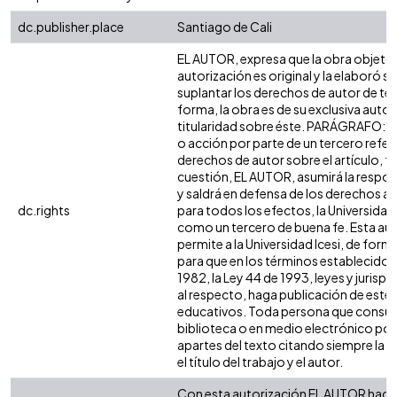
dc.publisher.place
Santiago de Cali
EL AUTOR, expresa que la obra objeto 
autorización es original y la elaboró si
suplantar los derechos de autor de terc
forma, la obra es de su exclusiva autorí
titularidad sobre éste. PARÁGRAFO: e
o acción por parte de un tercero refer
derechos de autor sobre el artículo, fo
cuestión, EL AUTOR, asumirá la respon
y saldrá en defensa de los derechos a
dc.rights
para todos los efectos, la Universidad 
como un tercero de buena fe. Esta aut
permite a la Universidad Icesi, de forma
para que en los términos establecidos 
1982, la Ley 44 de 1993, leyes y jurisp
al respecto, haga publicación de este 
educativos. Toda persona que consulte
biblioteca o en medio electrónico po
apartes del texto citando siempre la fu
el título del trabajo y el autor.
Con esta autorización EL AUTOR hace 