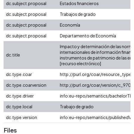
dc.subject.proposal
Estados financieros
dc.subject.proposal
Trabajos de grado
dc.subject.proposal
Economía
dc.subject.proposal
Departamento de Economía
Impacto y determinación de las norm
internacionales de información financie
dc.title
instrumentos de patrimonio de las em
[recurso electrónico]
dc.type.coar
http://purl.org/coar/resource_type/
dc.type.coarversion
http://purl.org/coar/version/c_97
dc.type.driver
info:eu-repo/semantics/bachelorThe
dc.type.local
Trabajo de grado
dc.type.version
info:eu-repo/semantics/publishedVe
Files