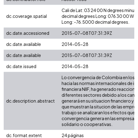
Cali de Lat: 03 24 00 N degrees minut
dc.coverage.spatial
decimal degrees Long: 076 30 00 W d
Long: -76.5000 decimal degrees.
dc.date.accessioned
2015-07-08T07:31:39Z
dc.date.available
2014-05-28
dc.date.available
2015-07-08T07:31:39Z
dc.date.issued
2014-05-28
Lo convergencia de Colombia en los 
hacia las normas internacionales de i
financiera NIIF, ha generado reaccione
diferentes sectores debido a los cam
dc.description.abstract
generará en su situacion financiero y l
que muestran la situcion de las empres
trabajo se analizaran los efectos que 
convergencia genera en las empresas 
solidario o cooperativas.
dc.format.extent
24 páginas