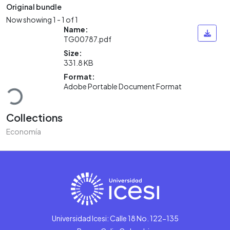
Original bundle
Now showing
1 - 1 of 1
Name:
TG00787.pdf
Size:
331.8 KB
Loading...
Format:
Adobe Portable Document Format
Collections
Economía
Universidad Icesi: Calle 18 No. 122-135