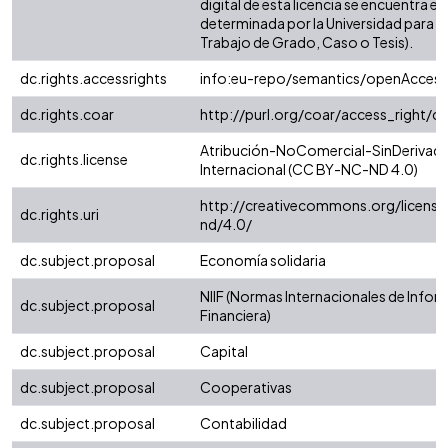
digital de esta licencia se encuentra e
determinada por la Universidad para l
Trabajo de Grado, Caso o Tesis).
dc.rights.accessrights
info:eu-repo/semantics/openAccess
dc.rights.coar
http://purl.org/coar/access_right/c
Atribución-NoComercial-SinDerivada
dc.rights.license
Internacional (CC BY-NC-ND 4.0)
http://creativecommons.org/license
dc.rights.uri
nd/4.0/
dc.subject.proposal
Economía solidaria
NIIF (Normas Internacionales de Info
dc.subject.proposal
Financiera)
dc.subject.proposal
Capital
dc.subject.proposal
Cooperativas
dc.subject.proposal
Contabilidad