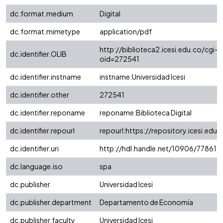
dc.format.medium
Digital
dc.format.mimetype
application/pdf
http://biblioteca2.icesi.edu.co/cgi-o
dc.identifier.OLIB
oid=272541
dc.identifier.instname
instname:Universidad Icesi
dc.identifier.other
272541
dc.identifier.reponame
reponame:Biblioteca Digital
dc.identifier.repourl
repourl:https://repository.icesi.edu.
dc.identifier.uri
http://hdl.handle.net/10906/77861
dc.language.iso
spa
dc.publisher
Universidad Icesi
dc.publisher.department
Departamento de Economía
dc.publisher.faculty
Universidad Icesi