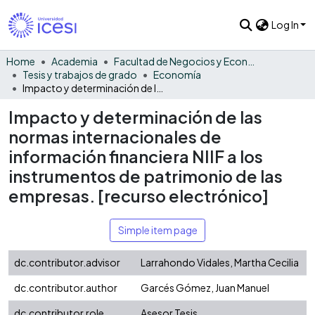
Log In
Home
Academia
Facultad de Negocios y Economía
Tesis y trabajos de grado
Economía
Impacto y determinación de las normas internacionales de información financiera NIIF a los instrumentos de patrimonio de las empresas. [recurso electrónico]
Impacto y determinación de las
normas internacionales de
información financiera NIIF a los
instrumentos de patrimonio de las
empresas. [recurso electrónico]
Simple item page
dc.contributor.advisor
Larrahondo Vidales, Martha Cecilia
dc.contributor.author
Garcés Gómez, Juan Manuel
dc.contributor.role
Asesor Tesis