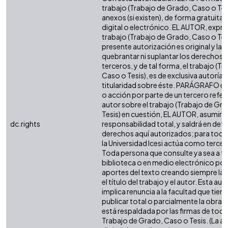
trabajo (Trabajo de Grado, Caso o Tesi
anexos (si existen), de forma gratuita
digital o electrónico. EL AUTOR, expre
trabajo (Trabajo de Grado, Caso o Tesi
presente autorización es original y la 
quebrantar ni suplantar los derechos 
terceros, y de tal forma, el trabajo (T
Caso o Tesis), es de exclusiva autoría y 
titularidad sobre éste. PARÁGRAFO en
o acción por parte de un tercero refere
autor sobre el trabajo (Trabajo de Gr
Tesis) en cuestión, EL AUTOR, asumirá 
dc.rights
responsabilidad total, y saldrá en def
derechos aquí autorizados; para todo
la Universidad Icesi actúa como tercer
Toda persona que consulte ya sea a tr
biblioteca o en medio electrónico po
aportes del texto creando siempre la f
el título del trabajo y el autor. Esta au
implica renuncia a la facultad que tie
publicar total o parcialmente la obra. 
está respaldada por las firmas de tod
Trabajo de Grado, Caso o Tesis. (La a