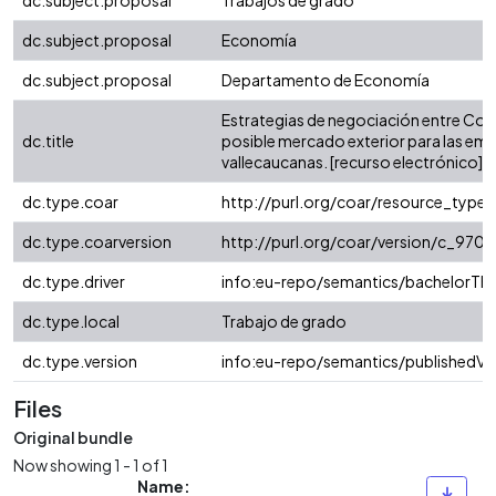
dc.subject.proposal
Trabajos de grado
dc.subject.proposal
Economía
dc.subject.proposal
Departamento de Economía
Estrategias de negociación entre Col
dc.title
posible mercado exterior para las em
vallecaucanas. [recurso electrónico]
dc.type.coar
http://purl.org/coar/resource_type/
dc.type.coarversion
http://purl.org/coar/version/c_97
dc.type.driver
info:eu-repo/semantics/bachelorThe
dc.type.local
Trabajo de grado
dc.type.version
info:eu-repo/semantics/publishedVe
Files
Original bundle
Now showing
1 - 1 of 1
Name: