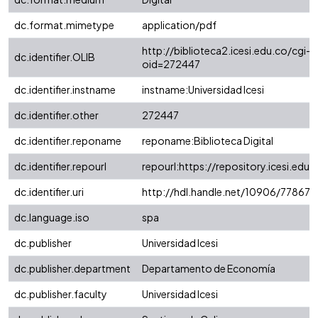
dc.format.mimetype
application/pdf
http://biblioteca2.icesi.edu.co/cgi-o
dc.identifier.OLIB
oid=272447
dc.identifier.instname
instname:Universidad Icesi
dc.identifier.other
272447
dc.identifier.reponame
reponame:Biblioteca Digital
dc.identifier.repourl
repourl:https://repository.icesi.edu.
dc.identifier.uri
http://hdl.handle.net/10906/77867
dc.language.iso
spa
dc.publisher
Universidad Icesi
dc.publisher.department
Departamento de Economía
dc.publisher.faculty
Universidad Icesi