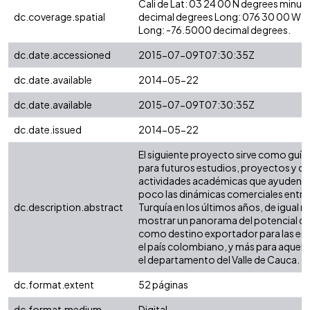
Cali de Lat: 03 24 00 N degrees minut
dc.coverage.spatial
decimal degrees Long: 076 30 00 W d
Long: -76.5000 decimal degrees.
dc.date.accessioned
2015-07-09T07:30:35Z
dc.date.available
2014-05-22
dc.date.available
2015-07-09T07:30:35Z
dc.date.issued
2014-05-22
El siguiente proyecto sirve como guía
para futuros estudios, proyectos y 
actividades académicas que ayuden a
poco las dinámicas comerciales entr
dc.description.abstract
Turquía en los últimos años, de igual
mostrar un panorama del potencial del
como destino exportador para las e
el país colombiano, y más para aquell
el departamento del Valle de Cauca.
dc.format.extent
52 páginas
dc.format.medium
Digital