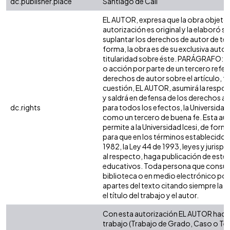
dc.publisher.place
Santiago de Cali
EL AUTOR, expresa que la obra objeto 
autorización es original y la elaboró si
suplantar los derechos de autor de terc
forma, la obra es de su exclusiva autorí
titularidad sobre éste. PARÁGRAFO: e
o acción por parte de un tercero refer
derechos de autor sobre el artículo, fo
cuestión, EL AUTOR, asumirá la respon
y saldrá en defensa de los derechos a
dc.rights
para todos los efectos, la Universidad 
como un tercero de buena fe. Esta aut
permite a la Universidad Icesi, de forma
para que en los términos establecidos 
1982, la Ley 44 de 1993, leyes y jurisp
al respecto, haga publicación de este 
educativos. Toda persona que consulte
biblioteca o en medio electrónico po
apartes del texto citando siempre la fu
el título del trabajo y el autor.
Con esta autorización EL AUTOR hace 
trabajo (Trabajo de Grado, Caso o Tesi