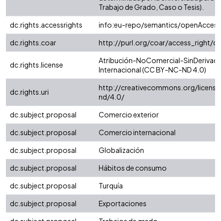
Trabajo de Grado, Caso o Tesis).
dc.rights.accessrights
info:eu-repo/semantics/openAccess
dc.rights.coar
http://purl.org/coar/access_right/c
Atribución-NoComercial-SinDerivada
dc.rights.license
Internacional (CC BY-NC-ND 4.0)
http://creativecommons.org/license
dc.rights.uri
nd/4.0/
dc.subject.proposal
Comercio exterior
dc.subject.proposal
Comercio internacional
dc.subject.proposal
Globalización
dc.subject.proposal
Hábitos de consumo
dc.subject.proposal
Turquía
dc.subject.proposal
Exportaciones