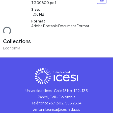
TG00800.pdf
Size:
1.08 MB
Format:
ding...
Adobe Portable Document Format
Collections
Economía
Universidad Icesi: Calle 18 No. 122-135
Pance, Cali - Colombia
Teléfono: +57 (602) 555 2334
ventanillaunica@icesi.edu.co