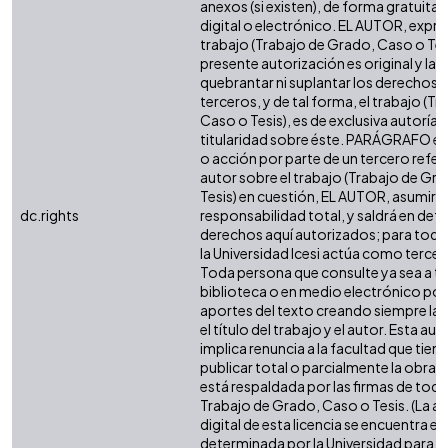
anexos (si existen), de forma gratuita
digital o electrónico. EL AUTOR, expre
trabajo (Trabajo de Grado, Caso o Tesi
presente autorización es original y la 
quebrantar ni suplantar los derechos 
terceros, y de tal forma, el trabajo (T
Caso o Tesis), es de exclusiva autoría y 
titularidad sobre éste. PARÁGRAFO en
o acción por parte de un tercero refere
autor sobre el trabajo (Trabajo de Gr
Tesis) en cuestión, EL AUTOR, asumirá 
dc.rights
responsabilidad total, y saldrá en def
derechos aquí autorizados; para todo
la Universidad Icesi actúa como tercer
Toda persona que consulte ya sea a tr
biblioteca o en medio electrónico po
aportes del texto creando siempre la f
el título del trabajo y el autor. Esta au
implica renuncia a la facultad que tie
publicar total o parcialmente la obra. 
está respaldada por las firmas de tod
Trabajo de Grado, Caso o Tesis. (La a
digital de esta licencia se encuentra e
determinada por la Universidad para l