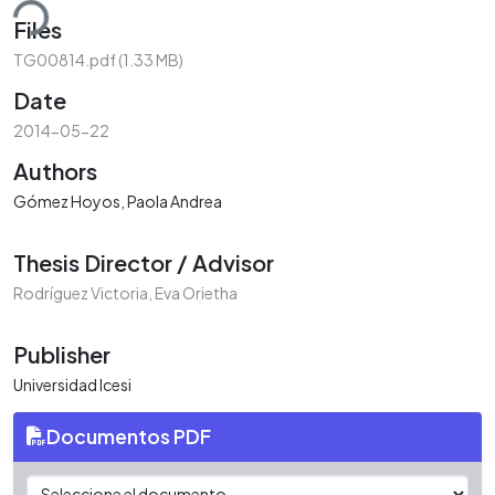
ding...
Files
TG00814.pdf
(1.33 MB)
Date
2014-05-22
Authors
Gómez Hoyos, Paola Andrea
Thesis Director / Advisor
Rodríguez Victoria, Eva Orietha
Publisher
Universidad Icesi
Documentos PDF