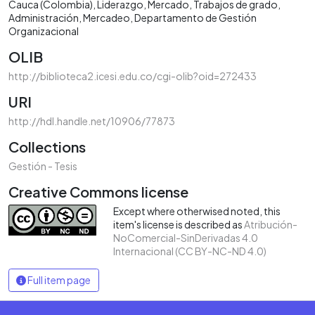
Cauca (Colombia)
Liderazgo
Mercado
Trabajos de grado
Administración
Mercadeo
Departamento de Gestión
Organizacional
OLIB
http://biblioteca2.icesi.edu.co/cgi-olib?oid=272433
URI
http://hdl.handle.net/10906/77873
Collections
Gestión - Tesis
Creative Commons license
Except where otherwised noted, this
item's license is described as
Atribución-
NoComercial-SinDerivadas 4.0
Internacional (CC BY-NC-ND 4.0)
Full item page