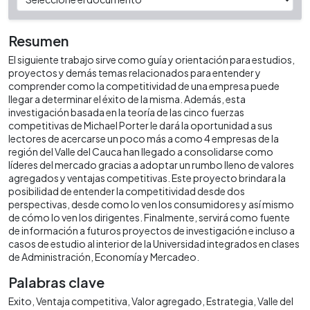
Resumen
El siguiente trabajo sirve como guía y orientación para estudios,
proyectos y demás temas relacionados para entender y
comprender como la competitividad de una empresa puede
llegar a determinar el éxito de la misma. Además, esta
investigación basada en la teoría de las cinco fuerzas
competitivas de Michael Porter le dará la oportunidad a sus
lectores de acercarse un poco más a como 4 empresas de la
región del Valle del Cauca han llegado a consolidarse como
líderes del mercado gracias a adoptar un rumbo lleno de valores
agregados y ventajas competitivas. Este proyecto brindara la
posibilidad de entender la competitividad desde dos
perspectivas, desde como lo ven los consumidores y así mismo
de cómo lo ven los dirigentes. Finalmente, servirá como fuente
de información a futuros proyectos de investigación e incluso a
casos de estudio al interior de la Universidad integrados en clases
de Administración, Economía y Mercadeo.
Palabras clave
Exito
Ventaja competitiva
Valor agregado
Estrategia
Valle del