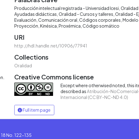
Producción intelectual registrada - Universidad Icesi
Oralidad 
Ayudadas didácticas
Oralidad - Cursos y talleres
Oralidad - E
Evaluación
Comunicación oral
Códigos corporales
Modelo
Proyección
Kinésica
Proxémica
Código somático
URI
http://hdl.handle.net/10906/77941
Collections
Oralidad
Creative Commons license
ón.
Except where otherwised noted, this ite
described as
Atribución-NoComercial-
Internacional (CC BY-NC-ND 4.0)
Full item page
le 18 No. 122-135