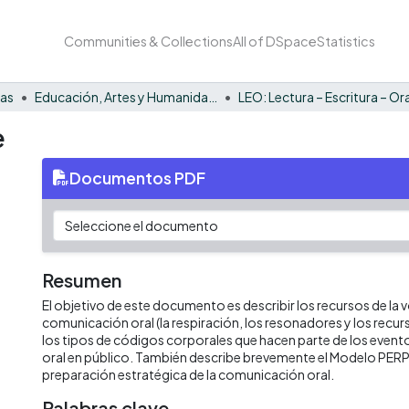
Communities & Collections
All of DSpace
Statistics
nas
Educación, Artes y Humanidades
e
Documentos PDF
Resumen
El objetivo de este documento es describir los recursos de la v
comunicación oral (la respiración, los resonadores y los recurs
los tipos de códigos corporales que hacen parte de los even
oral en público. También describe brevemente el Modelo PERP
preparación estratégica de la comunicación oral.
Palabras clave