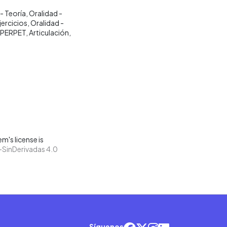
- Teoría
Oralidad -
jercicios
Oralidad -
 PERPET
Articulación
m's license is
SinDerivadas 4.0
Síguenos