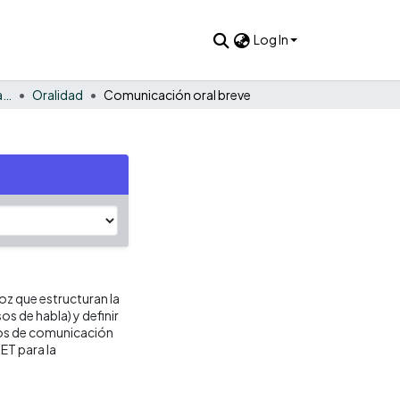
Log In
LEO: Lectura – Escritura – Oralidad
Oralidad
Comunicación oral breve
oz que estructuran la
os de habla) y definir
tos de comunicación
ET para la