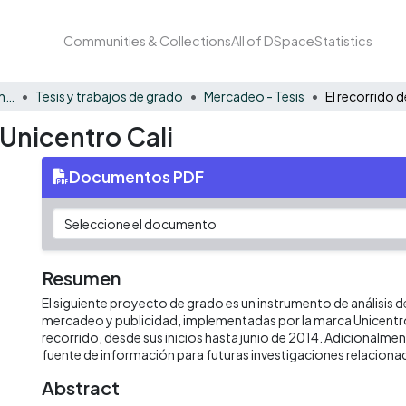
Communities & Collections
All of DSpace
Statistics
Facultad de Negocios y Economía
Tesis y trabajos de grado
Mercadeo - Tesis
 Unicentro Cali
Documentos PDF
Resumen
El siguiente proyecto de grado es un instrumento de análisis de
mercadeo y publicidad, implementadas por la marca Unicentro 
recorrido, desde sus inicios hasta junio de 2014. Adicionalmen
fuente de información para futuras investigaciones relaciona
Abstract