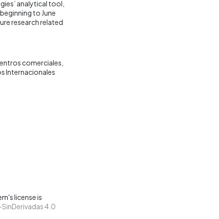
gies’ analytical tool,
 beginning to June
ture research related
entros comerciales
 Internacionales
m's license is
SinDerivadas 4.0