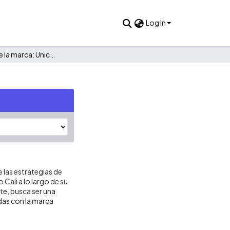
Log In
El recorrido de la marca: Unicentro Cali
 las estrategias de
Cali a lo largo de su
te, busca ser una
das con la marca