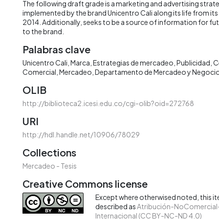
The following draft grade is a marketing and advertising strate
implemented by the brand Unicentro Cali along its life from its
2014. Additionally, seeks to be a source of information for fu
to the brand.
Palabras clave
Unicentro Cali
Marca
Estrategias de mercadeo
Publicidad
C
Comercial
Mercadeo
Departamento de Mercadeo y Negocios
OLIB
http://biblioteca2.icesi.edu.co/cgi-olib?oid=272768
URI
http://hdl.handle.net/10906/78029
Collections
Mercadeo - Tesis
Creative Commons license
Except where otherwised noted, this ite
described as
Atribución-NoComercial-
Internacional (CC BY-NC-ND 4.0)