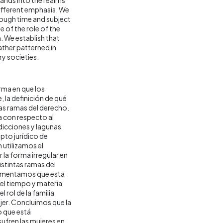
different emphasis. We
ough time and subject
e of the role of the
. We establish that
ather patterned in
y societies.
rma en que los
 la definición de qué
ntas ramas del derecho.
a con respecto al
adicciones y lagunas
epto jurídico de
 utilizamos el
a forma irregular en
istintas ramas del
gumentamos que esta
el tiempo y materia
l rol de la familia
jer. Concluimos que la
o que está
ufren las mujeres en