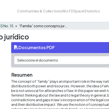
Communities & Collections
All of DSpace
Statistics
S No. 15
“Familia” como concepto jurídico
 jurídico
Documentos PDF
Resumen
The concept of “family” plays an important role in the way nat
distribute both power and resources. However, the idea of what
be is not univocal for all branches of law. In this paper we wish
feminist thinking about the law and to legal theory in general,
contradictions and gaps in law’s incorporation of the legal co
and their distributive impact. We use the notion of conceptua
refer to the irregular manner in which family as a legal concept