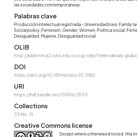
las sociedades contemporáneas.
Palabras clave
Producción intelectual registrada - Universidad Icesi
Family l
Social policy
Feminism
Gender
Women
Política social
Femi
Desigualdad
Mujeres
Desigualdad social
OLIB
http://biblioteca2.icesi.edu.co/cgi-olib/?infile=details.glu
DOI
https://doi.org/10.18046/recs.i15.1980
URI
https://hdl.handle.net/10906/78113
Collections
CS No. 15
Creative Commons license
Except where otherwised noted, this ite