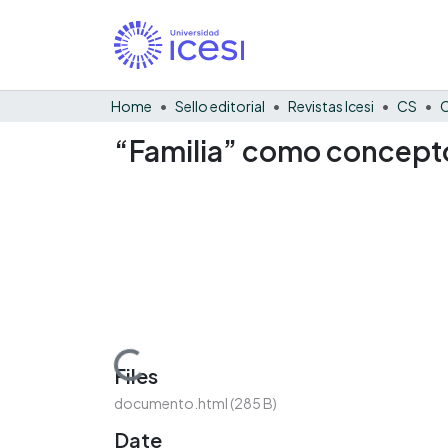
Home
Sello editorial
Revistas Icesi
CS
C
“Familia” como concepto
Loading...
Files
documento.html
(285 B)
Date