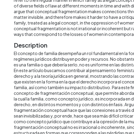
of diverse fields of law at different moments in time and with 
argue that conceptual fragmentation makes connections thr
matter invisible, and therefore makes it harder to have a critiqu
family, treated as a legal concept, in the oppression of women
conceptual fragmentation is not irrational or incoherent but r
ways that correspond to the losses of women in contemporar
Description
El concepto de familia desempeña un rol fundamental en la fo
regímenes jurídicos distribuyen poder y recursos. No obstante,
es una familia o que debería serlo, no es uniforme en las disti
En este artículo buscamos contribuir al pensamiento feminist
derecho y a la teoría jurídica en general, mostrando las contr
que existen en la forma en la que el derecho incorpora el conc
familia, así como también su impacto distributivo. Para este fin
concepto de fragmentación conceptual, que permite abordar l
la cual la familia, como concepto jurídico, es incorporada en d
derecho, en distintos momentos y con distintos énfasis. Ar
fragmentación conceptual hace que las conexiones a través d
sean invisibilizadas y, por ende, hace que sea más difícil criticar e
como concepto jurídico que contribuye a la opresión de la mu
fragmentación conceptual no es irracional o incoherente, sin
estructurada en formas que corresponden a las pérdidas que s