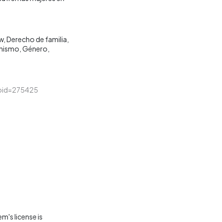
aw
Derecho de familia
nismo
Género
&loid=275425
m's license is