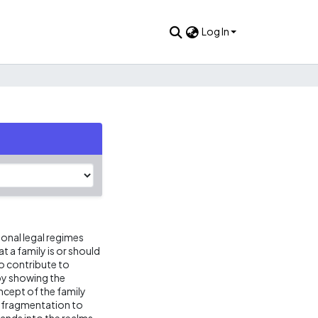
Log In
ional legal regimes
 a family is or should
 to contribute to
 by showing the
ncept of the family
l fragmentation to
 lands into the realms