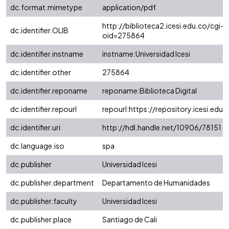
dc.format.mimetype
application/pdf
http://biblioteca2.icesi.edu.co/cgi-o
dc.identifier.OLIB
oid=275864
dc.identifier.instname
instname:Universidad Icesi
dc.identifier.other
275864
dc.identifier.reponame
reponame:Biblioteca Digital
dc.identifier.repourl
repourl:https://repository.icesi.edu.
dc.identifier.uri
http://hdl.handle.net/10906/78151
dc.language.iso
spa
dc.publisher
Universidad Icesi
dc.publisher.department
Departamento de Humanidades
dc.publisher.faculty
Universidad Icesi
dc.publisher.place
Santiago de Cali