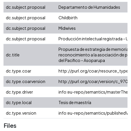
dc.subject.proposal
Departamento de Humanidades
dc.subject.proposal
Childbirth
dc.subject.proposal
Midwives
dc.subject.proposal
Producción intelectual registrada - Uni
Propuesta de estrategia de memoria 
dc.title
reconocimiento a la asociación de par
del Pacifico - Asoparupa
dc.type.coar
http://purl.org/coar/resource_type
dc.type.coarversion
http://purl.org/coar/version/c_97
dc.type.driver
info:eu-repo/semantics/masterThesi
dc.type.local
Tesis de maestría
dc.type.version
info:eu-repo/semantics/publishedVe
Files