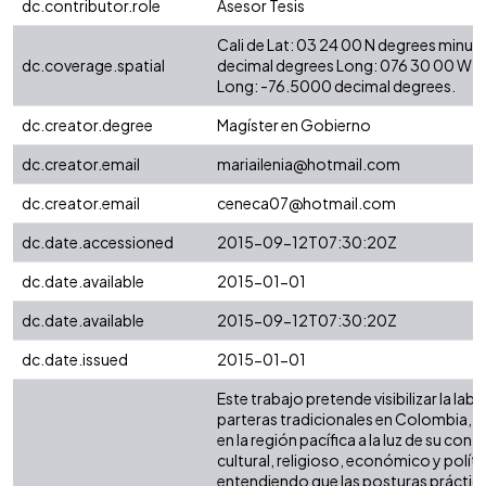
dc.contributor.role
Asesor Tesis
Cali de Lat: 03 24 00 N degrees minut
dc.coverage.spatial
decimal degrees Long: 076 30 00 W d
Long: -76.5000 decimal degrees.
dc.creator.degree
Magíster en Gobierno
dc.creator.email
mariailenia@hotmail.com
dc.creator.email
ceneca07@hotmail.com
dc.date.accessioned
2015-09-12T07:30:20Z
dc.date.available
2015-01-01
dc.date.available
2015-09-12T07:30:20Z
dc.date.issued
2015-01-01
Este trabajo pretende visibilizar la labo
parteras tradicionales en Colombia, 
en la región pacífica a la luz de su cont
cultural, religioso, económico y políti
entendiendo que las posturas práctica