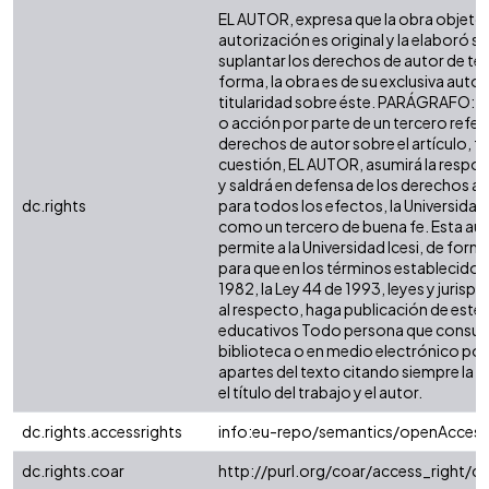
EL AUTOR, expresa que la obra objeto 
autorización es original y la elaboró si
suplantar los derechos de autor de terc
forma, la obra es de su exclusiva autorí
titularidad sobre éste. PARÁGRAFO: e
o acción por parte de un tercero refer
derechos de autor sobre el artículo, fo
cuestión, EL AUTOR, asumirá la respon
y saldrá en defensa de los derechos a
dc.rights
para todos los efectos, la Universidad 
como un tercero de buena fe. Esta aut
permite a la Universidad Icesi, de forma
para que en los términos establecidos 
1982, la Ley 44 de 1993, leyes y jurisp
al respecto, haga publicación de este 
educativos Todo persona que consulte
biblioteca o en medio electrónico po
apartes del texto citando siempre la fu
el título del trabajo y el autor.
dc.rights.accessrights
info:eu-repo/semantics/openAccess
dc.rights.coar
http://purl.org/coar/access_right/c