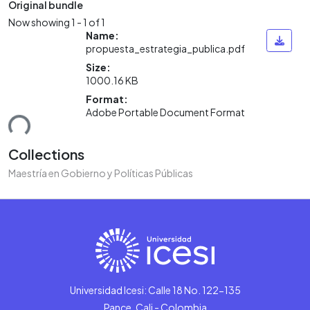
Original bundle
Now showing
1 - 1 of 1
Name:
propuesta_estrategia_publica.pdf
Size:
1000.16 KB
Format:
ding...
Adobe Portable Document Format
Collections
Maestría en Gobierno y Políticas Públicas
Universidad Icesi: Calle 18 No. 122-135
Pance, Cali - Colombia