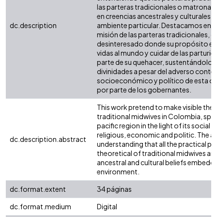
las parteras tradicionales o matronas
en creencias ancestrales y culturales 
dc.description
ambiente particular. Destacamos en es
misión de las parteras tradicionales, 
desinteresado donde su propósito es 
vidas al mundo y cuidar de las partur
parte de su quehacer, sustentándolo en
divinidades a pesar del adverso conte
socioeconómico y político de esta ol
por parte de los gobernantes.
This work pretend to make visible the 
traditional midwives in Colombia, speci
pacific region in the light of its social 
religious, economic and politic. The a
dc.description.abstract
understanding that all the practical p
theoretical of traditional midwives are
ancestral and cultural beliefs embedde
environment.
dc.format.extent
34 páginas
dc.format.medium
Digital