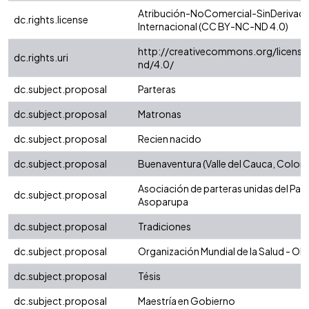
Atribución-NoComercial-SinDerivada
dc.rights.license
Internacional (CC BY-NC-ND 4.0)
http://creativecommons.org/license
dc.rights.uri
nd/4.0/
dc.subject.proposal
Parteras
dc.subject.proposal
Matronas
dc.subject.proposal
Recien nacido
dc.subject.proposal
Buenaventura (Valle del Cauca, Colom
Asociación de parteras unidas del Paci
dc.subject.proposal
Asoparupa
dc.subject.proposal
Tradiciones
dc.subject.proposal
Organización Mundial de la Salud - O
dc.subject.proposal
Tésis
dc.subject.proposal
Maestría en Gobierno