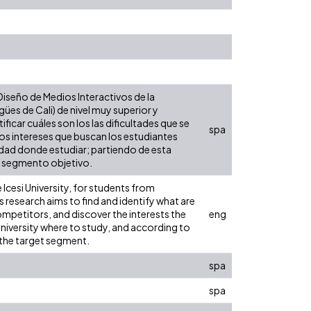
Diseño de Medios Interactivos de la
ües de Cali) de nivel muy superior y
ficar cuáles son los las dificultades que se
spa
los intereses que buscan los estudiantes
idad donde estudiar; partiendo de esta
el segmento objetivo.
 Icesi University, for students from
 research aims to find and identify what are
competitors, and discover the interests the
eng
university where to study, and according to
 the target segment.
spa
spa