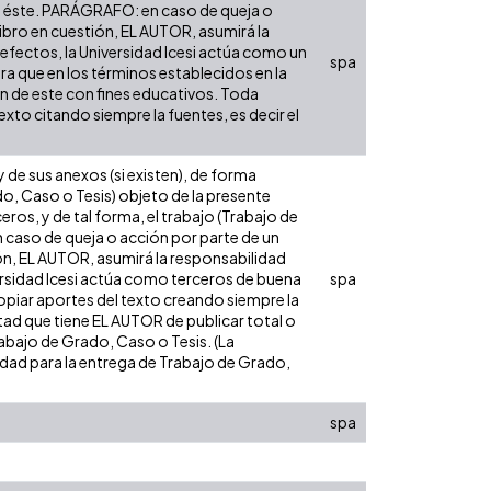
obre éste. PARÁGRAFO: en caso de queja o
libro en cuestión, EL AUTOR, asumirá la
 efectos, la Universidad Icesi actúa como un
spa
ara que en los términos establecidos en la
ón de este con fines educativos. Toda
xto citando siempre la fuentes, es decir el
de sus anexos (si existen), de forma
do, Caso o Tesis) objeto de la presente
eros, y de tal forma, el trabajo (Trabajo de
n caso de queja o acción por parte de un
ión, EL AUTOR, asumirá la responsabilidad
versidad Icesi actúa como terceros de buena
spa
opiar aportes del texto creando siempre la
cultad que tiene EL AUTOR de publicar total o
rabajo de Grado, Caso o Tesis. (La
sidad para la entrega de Trabajo de Grado,
spa