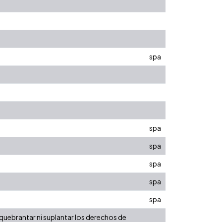
spa
spa
spa
spa
spa
spa
 quebrantar ni suplantar los derechos de