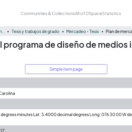
Communities & Collections
All of DSpace
Statistics
Facultad de Negocios y Economía
Tesis y trabajos de grado
Mercadeo - Tesis
l programa de diseño de medios i
Simple item page
l
Carolina
 N degrees minutes Lat: 3.4000 decimal degrees Long: 076 30 00 W 
1Z