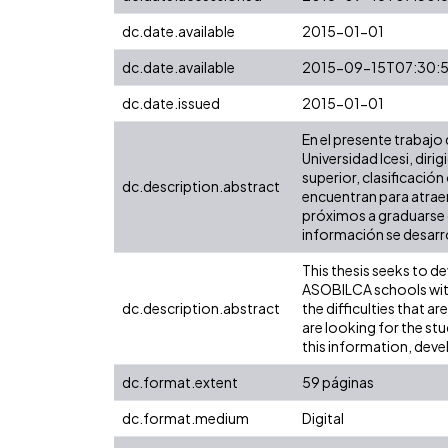
dc.date.available
2015-01-01
dc.date.available
2015-09-15T07:30:5
dc.date.issued
2015-01-01
En el presente trabajo
Universidad Icesi, dir
superior, clasificación
dc.description.abstract
encuentran para atraer
próximos a graduarse d
información se desarro
This thesis seeks to de
ASOBILCA schools with 
dc.description.abstract
the difficulties that a
are looking for the st
this information, deve
dc.format.extent
59 páginas
dc.format.medium
Digital