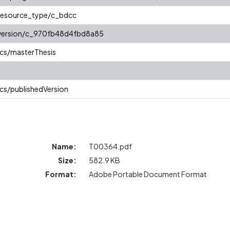
/resource_type/c_bdcc
r/version/c_970fb48d4fbd8a85
cs/masterThesis
cs/publishedVersion
Name:
T00364.pdf
Size:
582.9 KB
Format:
Adobe Portable Document Format