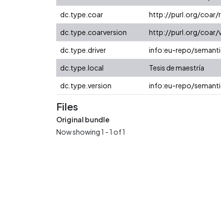
dc.type.coar
http://purl.org/coar
dc.type.coarversion
http://purl.org/coa
dc.type.driver
info:eu-repo/semanti
dc.type.local
Tesis de maestría
dc.type.version
info:eu-repo/semanti
Files
Original bundle
Now showing
1 - 1 of 1