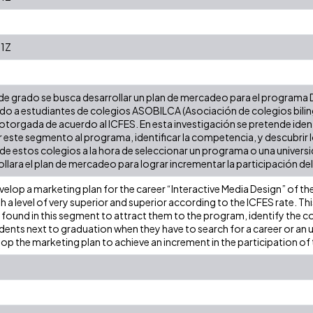
1Z
 de grado se busca desarrollar un plan de mercadeo para el programa 
igido a estudiantes de colegios ASOBILCA (Asociación de colegios biling
 otorgada de acuerdo al ICFES. En esta investigación se pretende identi
 este segmento al programa, identificar la competencia, y descubrir 
e estos colegios a la hora de seleccionar un programa o una univers
llara el plan de mercadeo para lograr incrementar la participación d
velop a marketing plan for the career “Interactive Media Design” of the
a level of very superior and superior according to the ICFES rate. This
re found in this segment to attract them to the program, identify the 
udents next to graduation when they have to search for a career or an 
lop the marketing plan to achieve an increment in the participation of