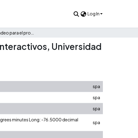
Log In
Plan de mercadeo para el programa de diseño de medios interactivos, Universidad Icesi
nteractivos, Universidad
spa
spa
spa
degrees minutes Long: -76.5000 decimal
spa