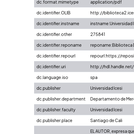
dc.format.mimetype
application/pdf
dc.identifier.OLIB
http://biblioteca2.ic
dc.identifier.instname
instname:Universidad I
dc.identifier.other
275841
dc.identifier.reponame
reponame:Biblioteca D
dc.identifier.repourl
repourl:https://reposi
dc.identifier.uri
http://hdl.handle.ne
dc.language.iso
spa
dc.publisher
Universidad Icesi
dc.publisher.department
Departamento de Merc
dc.publisher.faculty
Universidad Icesi
dc.publisher.place
Santiago de Cali
EL AUTOR, expresa que 