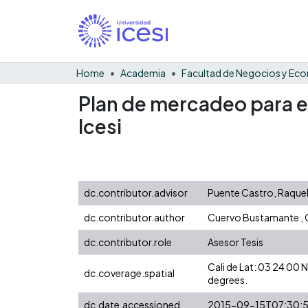
Home
Academia
Plan de mercadeo para e
Icesi
dc.contributor.advisor
Puente Castro, Raque
dc.contributor.author
Cuervo Bustamante , 
dc.contributor.role
Asesor Tesis
Cali de Lat: 03 24 00
dc.coverage.spatial
degrees.
dc.date.accessioned
2015-09-15T07:30:5