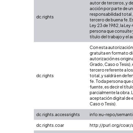
autor de terceros, y de
acción por parte de un 
responsabilidad total,
dc.rights
tercero de buena fe. Es
Ley 23 de 1982, la Ley
persona que consulte y
título del trabajo y el a
Con esta autorización 
gratuita en formato di
autorización es origina
Grado, Caso o Tesis), 
tercero referente a lo
dc.rights
total, y saldrá en def
fe. Toda persona que c
fuente, es decir el tít
parcialmente la obra. 
aceptación digital de 
Caso o Tesis).
dc.rights.accessrights
info:eu-repo/semant
dc.rights.coar
http://purl.org/coar