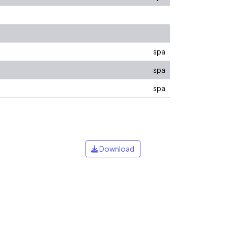
spa
spa
spa
Download