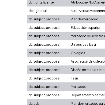
dc.rights.license
Atribución-NoComerci
dc.rights.uri
http://creativecomm
dc.subject.proposal
Plan de mercadeo
dc.subject.proposal
Educación superior
dc.subject.proposal
Mercadeo de servicios
dc.subject.proposal
Universidad Icesi
dc.subject.proposal
Colegios
dc.subject.proposal
Asociación de colegio
dc.subject.proposal
Diseño de medios inte
dc.subject.proposal
Tésis
dc.subject.proposal
Mercadeo
dc.subject.proposal
Departamento de Merc
dc.title
Plan de mercadeo para 