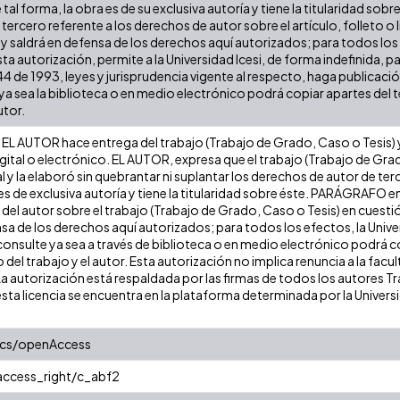
 tal forma, la obra es de su exclusiva autoría y tiene la titularidad s
tercero referente a los derechos de autor sobre el artículo, folleto o 
 y saldrá en defensa de los derechos aquí autorizados; para todos los
ta autorización, permite a la Universidad Icesi, de forma indefinida, p
 44 de 1993, leyes y jurisprudencia vigente al respecto, haga publicaci
a sea la biblioteca o en medio electrónico podrá copiar apartes del te
utor.
EL AUTOR hace entrega del trabajo (Trabajo de Grado, Caso o Tesis) y 
gital o electrónico. EL AUTOR, expresa que el trabajo (Trabajo de Gra
l y la elaboró sin quebrantar ni suplantar los derechos de autor de terc
es de exclusiva autoría y tiene la titularidad sobre éste. PARÁGRAFO e
s del autor sobre el trabajo (Trabajo de Grado, Caso o Tesis) en cuest
ensa de los derechos aquí autorizados; para todos los efectos, la Uni
onsulte ya sea a través de biblioteca o en medio electrónico podrá c
ulo del trabajo y el autor. Esta autorización no implica renuncia a la fa
La autorización está respaldada por las firmas de todos los autores T
esta licencia se encuentra en la plataforma determinada por la Univer
ics/openAccess
/access_right/c_abf2