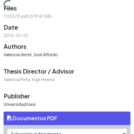
Loading...
Files
T00379.pdf
(379.87 KB)
Date
2015-01-01
Authors
Valencia Venté, José Alfredo
Thesis Director / Advisor
Valencia Peña, Inge Helena
Publisher
Universidad Icesi
Documentos PDF