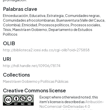
Palabras clave
Etnoeducación
Educativa
Estrategia
Comunidades negras
Comunidades afrocolombianas
Buenaventura (Valle del Cauca,
Colombia)
Etnicidad
Procesos políticos
Procesos sociales
Tésis
Maestría en Gobierno
Departamento de Estudios
Políticos
OLIB
http://biblioteca2.icesi.edu.co/cgi-olib?oid=275858
URI
http://hdl.handle.net/10906/78174
Collections
Maestría en Gobierno y Políticas Públicas
Creative Commons license
Except where otherwised noted, this
item's license is described as
Atribución-
NoComercial-SinDerivadas 4.0