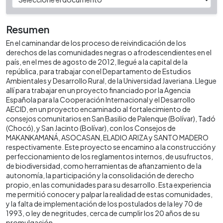
Resumen
En el caminandar de los proceso de reivindicación de los
derechos de las comunidades negras o afrodescendientes en el
país, en el mes de agosto de 2012, llegué a la capital de la
república, para trabajar con el Departamento de Estudios
Ambientales y Desarrollo Rural, de la Universidad Javeriana. Llegue
allí para trabajar en un proyecto financiado por la Agencia
Española para la Cooperación Internacional y el Desarrollo
AECID, en un proyecto encaminado al fortalecimiento de
consejos comunitarios en San Basilio de Palenque (Bolívar), Tadó
(Chocó), y San Jacinto (Bolívar), con los Consejos de
MAKANKAMANÁ, ASOCASAN, ELADIO ARIZA y SANTO MADERO
respectivamente. Este proyecto se encamino a la construcción y
perfeccionamiento de los reglamentos internos, de usufructos,
de biodiversidad, como herramientas de afianzamiento de la
autonomía, la participación y la consolidación de derecho
propio, en las comunidades para su desarrollo. Esta experiencia
me permitió conocer y palpar la realidad de estas comunidades,
y la falta de implementación de los postulados de la ley 70 de
1993, o ley de negritudes, cerca de cumplir los 20 años de su
promulgación.