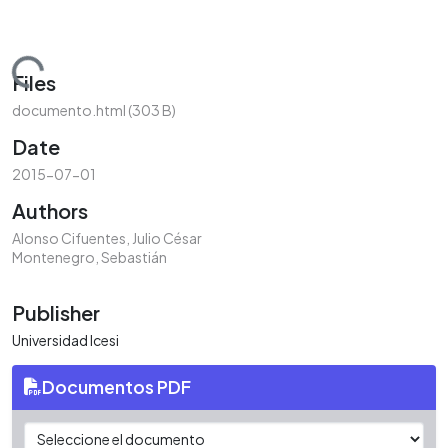
Loading...
Files
documento.html
(303 B)
Date
2015-07-01
Authors
Alonso Cifuentes, Julio César
Montenegro, Sebastián
Publisher
Universidad Icesi
Documentos PDF