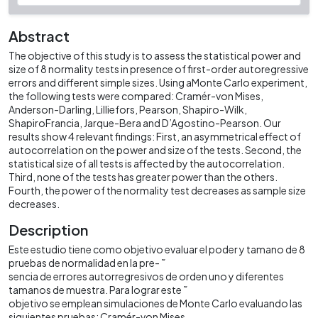
Abstract
The objective of this study is to assess the statistical power and
size of 8 normality tests in presence of first-order autoregressive
errors and different simple sizes. Using aMonte Carlo experiment,
the following tests were compared: Cramér-von Mises,
Anderson-Darling, Lilliefors, Pearson, Shapiro-Wilk,
ShapiroFrancia, Jarque-Bera and D’Agostino-Pearson. Our
results show 4 relevant findings: First, an asymmetrical effect of
autocorrelation on the power and size of the tests. Second, the
statistical size of all tests is affected by the autocorrelation.
Third, none of the tests has greater power than the others.
Fourth, the power of the normality test decreases as sample size
decreases.
Description
Este estudio tiene como objetivo evaluar el poder y tamano de 8
pruebas de normalidad en la pre- ˜
sencia de errores autorregresivos de orden uno y diferentes
tamanos de muestra. Para lograr este ˜
objetivo se emplean simulaciones de Monte Carlo evaluando las
siguientes pruebas: Cramér-von Mises,