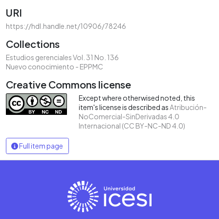
URI
https://hdl.handle.net/10906/78246
Collections
Estudios gerenciales Vol. 31 No. 136
Nuevo conocimiento - EPPMC
Creative Commons license
Except where otherwised noted, this
item's license is described as
Atribución-
NoComercial-SinDerivadas 4.0
Internacional (CC BY-NC-ND 4.0)
Full item page