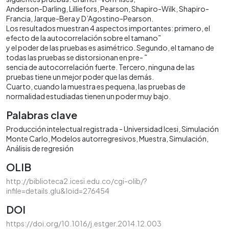
Anderson-Darling, Lilliefors, Pearson, Shapiro-Wilk, Shapiro-
Francia, Jarque-Bera y D’Agostino-Pearson.
Los resultados muestran 4 aspectos importantes: primero, el
efecto de la autocorrelación sobre el tamano˜
y el poder de las pruebas es asimétrico. Segundo, el tamano de
todas las pruebas se distorsionan en pre- ˜
sencia de autocorrelación fuerte. Tercero, ninguna de las
pruebas tiene un mejor poder que las demás.
Cuarto, cuando la muestra es pequena, las pruebas de
normalidad estudiadas tienen un poder muy bajo.
Palabras clave
Producción intelectual registrada - Universidad Icesi
Simulación
Monte Carlo
Modelos autorregresivos
Muestra
Simulación
Análisis de regresión
OLIB
http://biblioteca2.icesi.edu.co/cgi-olib/?
infile=details.glu&loid=276454
DOI
https://doi.org/10.1016/j.estger.2014.12.003