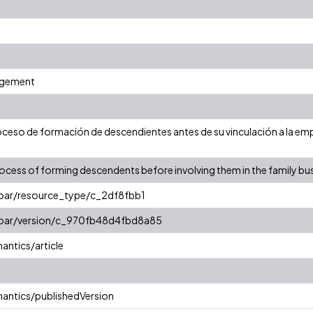
agement
ceso de formación de descendientes antes de su vinculación a la emp
rocess of forming descendents before involving them in the family b
coar/resource_type/c_2df8fbb1
/coar/version/c_970fb48d4fbd8a85
antics/article
antics/publishedVersion