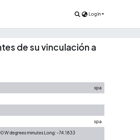
Log In
es de su vinculación a
spa
spa
 00 W degrees minutes Long: -74.1833