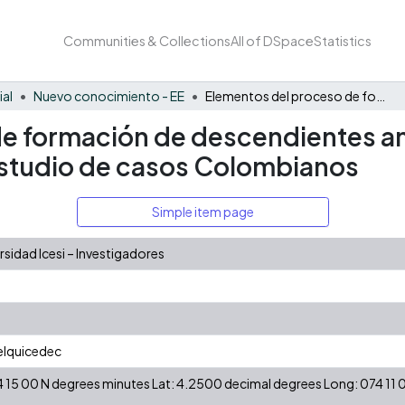
Communities & Collections
All of DSpace
Statistics
ial
Nuevo conocimiento - EE
Elementos del proceso de formación de descendientes antes de su vinculación a la empresa familiar: Un estudio de casos Colombianos
e formación de descendientes ant
 estudio de casos Colombianos
Simple item page
idad Icesi – Investigadores
elquicedec
 15 00 N degrees minutes Lat: 4.2500 decimal degrees Long: 074 11