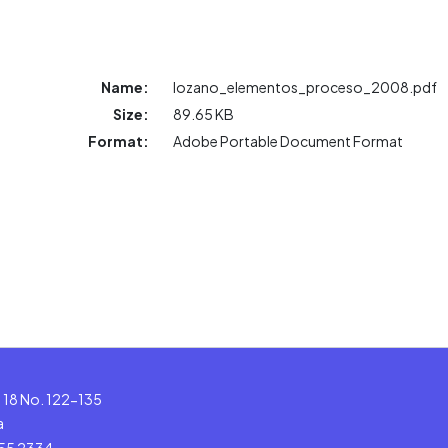
Name:
lozano_elementos_proceso_2008.pdf
Size:
89.65 KB
Format:
Adobe Portable Document Format
le 18 No. 122-135
a
555 2334