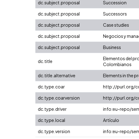
dc.subject.proposal
Succession
dc.subject.proposal
Successors
dc.subject.proposal
Case studies
dc.subject.proposal
Negocios y man
dc.subject.proposal
Business
Elementos del pro
dc.title
Colombianos
dc.title.alternative
Elements in the p
dc.type.coar
http://purl.org/
dc.type.coarversion
http://purl.org
dc.type.driver
info:eu-repo/sem
dc.type.local
Artículo
dc.type.version
info:eu-repo/sem