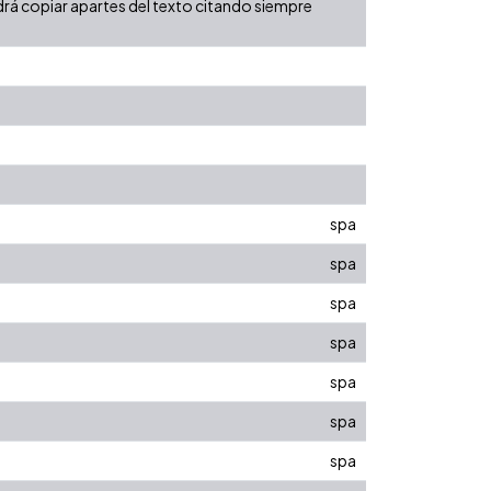
rá copiar apartes del texto citando siempre
spa
spa
spa
spa
spa
spa
spa