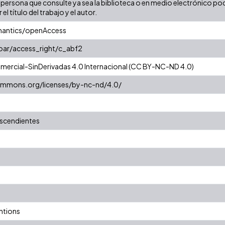
persona que consulte ya sea la biblioteca o en medio electrónico pod
 el título del trabajo y el autor.
mantics/openAccess
coar/access_right/c_abf2
ercial-SinDerivadas 4.0 Internacional (CC BY-NC-ND 4.0)
commons.org/licenses/by-nc-nd/4.0/
escendientes
ntions