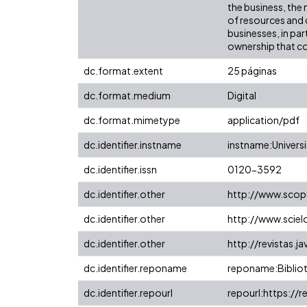
the business, the
of resources and 
businesses, in par
ownership that com
dc.format.extent
25 páginas
dc.format.medium
Digital
dc.format.mimetype
application/pdf
dc.identifier.instname
instname:Universi
dc.identifier.issn
0120-3592
dc.identifier.other
http://www.scop
dc.identifier.other
http://www.scie
dc.identifier.other
http://revistas.
dc.identifier.reponame
reponame:Bibliot
dc.identifier.repourl
repourl:https://r