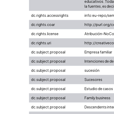
educativos. Toda 
la fuentes, es decir
dc.rights.accessrights
info:eu-repo/se
dc.rights.coar
http://purl.org/
dc.rights.license
Atribución-NoCom
dc.rights.uri
http://creative
dc.subject.proposal
Empresa familiar
dc.subject.proposal
Intenciones de d
dc.subject.proposal
sucesión
dc.subject.proposal
Sucesores
dc.subject.proposal
Estudio de casos
dc.subject.proposal
Family business
dc.subject.proposal
Descendents inte