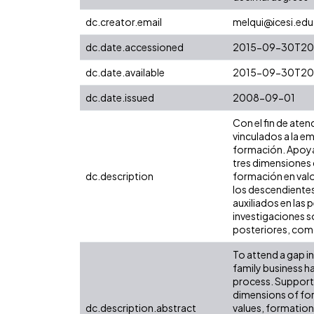
dc.creator.email
melqui@icesi.edu
dc.date.accessioned
2015-09-30T20
dc.date.available
2015-09-30T20
dc.date.issued
2008-09-01
Con el fin de atend
vinculados a la em
formación. Apoya
tres dimensiones
dc.description
formación en valo
los descendientes
auxiliados en las 
investigaciones s
posteriores, como
To attend a gap in 
family business ha
process. Supporte
dimensions of for
dc.description.abstract
values, formation