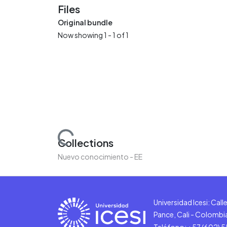
Files
Original bundle
Now showing
1 - 1 of 1
Loading...
Collections
Nuevo conocimiento - EE
Universidad Icesi: Cal
Pance, Cali - Colombi
Teléfono: +57 (602) 