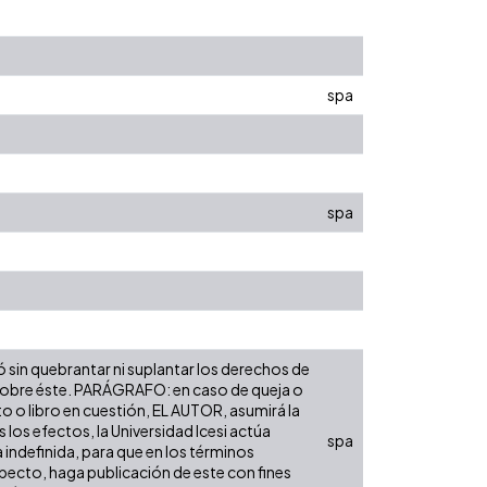
spa
spa
ó sin quebrantar ni suplantar los derechos de
dad sobre éste. PARÁGRAFO: en caso de queja o
to o libro en cuestión, EL AUTOR, asumirá la
los efectos, la Universidad Icesi actúa
spa
 indefinida, para que en los términos
especto, haga publicación de este con fines