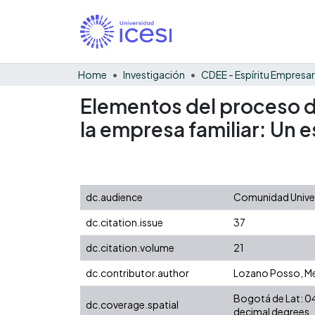
Home
Investigación
CDEE - Espíritu Empresar
Elementos del proceso d
la empresa familiar: Un
dc.audience
Comunidad Univers
dc.citation.issue
37
dc.citation.volume
21
dc.contributor.author
Lozano Posso, M
Bogotá de Lat: 04
dc.coverage.spatial
decimal degrees