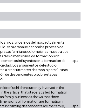
 los hijos, o los hijos de hijos, actualmente
rtículo, esta etapa se denomina proceso de
mpresas familiares colombianas muestra que
as tres dimensiones de formación son:
 elementos influyentes en la formación de
spa
sociedad. Los argumentos del estudio,
yen a crear un marco de trabajo para futuras
ación de descendientes o sobre etapas
to.
hildren's children currently involved in the
n the article, that stage is called formation
an family businesses shows that three
 dimensions of formation are formation in
nts in forming descendents are the family,
spa