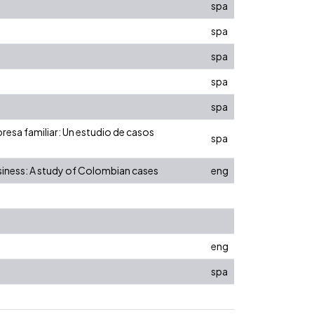
spa
spa
spa
spa
spa
resa familiar: Un estudio de casos
spa
usiness: A study of Colombian cases
eng
eng
spa