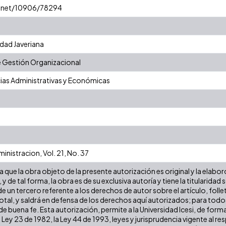
e.net/10906/78294
idad Javeriana
 Gestión Organizacional
ias Administrativas y Económicas
nistracion, Vol. 21, No. 37
que la obra objeto de la presente autorización es original y la elabor
 y de tal forma, la obra es de su exclusiva autoría y tiene la titulari
e un tercero referente a los derechos de autor sobre el artículo, folle
tal, y saldrá en defensa de los derechos aquí autorizados; para todos 
 buena fe. Esta autorización, permite a la Universidad Icesi, de forma
 Ley 23 de 1982, la Ley 44 de 1993, leyes y jurisprudencia vigente al r