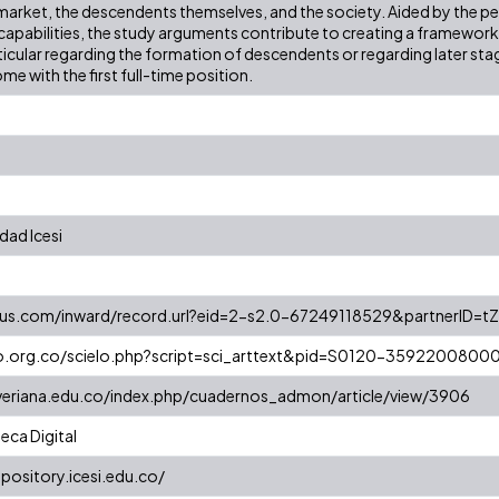
 market, the descendents themselves, and the society. Aided by the pe
capabilities, the study arguments contribute to creating a framework 
ticular regarding the formation of descendents or regarding later sta
e with the first full-time position.
dad Icesi
us.com/inward/record.url?eid=2-s2.0-67249118529&partnerID=t
lo.org.co/scielo.php?script=sci_arttext&pid=S0120-359220080
javeriana.edu.co/index.php/cuadernos_admon/article/view/3906
eca Digital
epository.icesi.edu.co/