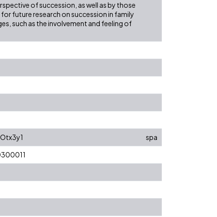
rspective of succession, as well as by those
for future research on succession in family
ges, such as the involvement and feeling of
ZOtx3y1
spa
00300011