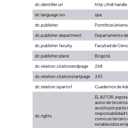
dc.identifier.uri
http://hdl.handl
dc.language.iso
spa
dc.publisher
Pontificia Univers
dc.publisher.department
Departamento de
dc.publisher.faculty
Facultad de Cienc
dc.publisher.place
Bogotá
dc.relation.citationendpage
268
dc.relation.citationstartpage
243
dc.relation.ispartof
Cuadernos de Admi
EL AUTOR, expresa 
autor de terceros,
acción por parte d
responsabilidad to
dc.rights
como un tercero de
establecidos en la