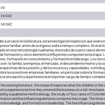
.co
:14:04Z
:14:04Z
er a un vacío en la literatura, esta investigación explora lo que vivieron
presa familiar, antes de su ingreso a ella a tiempo completo. En el a
do en una metodología cualitativa, el estudio de cuatro casos de e
 de formación y cinco elementos influyentes componen esta etapa. L
res, formación en conocimiento y formación en liderazgo. Los cinco
 son: la familia, la empresa, el mercado, el descendiente mismo y la 
perspectivas de la sucesión, y de los recursos y capacidades, contribu
obre la sucesión en empresas familiares, en particular sobre la form
 la vinculación y la pertenencia en el primer cargo de tiempo comple
the existing literature, this research explores what the children or the c
d to experience before they entered the business on a full-time basis. I
d by a qualitative methodology, the study of four cases of Colombi
mation and five influencing elements comprise that stage. The three
 in knowledge, and formation in leadership. The five influencing eleme