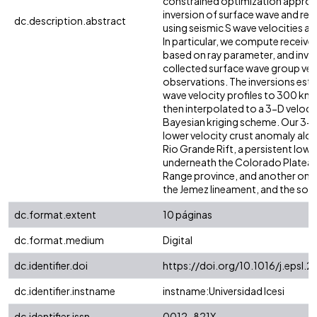
constrained optimization approac
inversion of surface wave and rec
dc.description.abstract
using seismic S wave velocities a
In particular, we compute receive
based on ray parameter, and inver
collected surface wave group vel
observations. The inversions esti
wave velocity profiles to 300 km 
then interpolated to a 3-D veloci
Bayesian kriging scheme. Our 3-
lower velocity crust anomaly alo
Rio Grande Rift, a persistent low
underneath the Colorado Plateau
Range province, and another one
the Jemez lineament, and the sou
dc.format.extent
10 páginas
dc.format.medium
Digital
dc.identifier.doi
https://doi.org/10.1016/j.epsl.
dc.identifier.instname
instname:Universidad Icesi
dc.identifier.issn
0012-821X