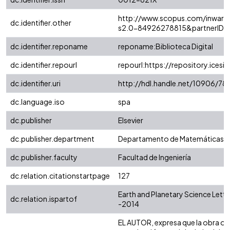
http://www.scopus.com/inward/
dc.identifier.other
s2.0-84926278815&partnerID=
dc.identifier.reponame
reponame:Biblioteca Digital
dc.identifier.repourl
repourl:https://repository.icesi.
dc.identifier.uri
http://hdl.handle.net/10906/78
dc.language.iso
spa
dc.publisher
Elsevier
dc.publisher.department
Departamento de Matemáticas y 
dc.publisher.faculty
Facultad de Ingeniería
dc.relation.citationstartpage
127
Earth and Planetary Science Letter
dc.relation.ispartof
-2014
EL AUTOR, expresa que la obra ob