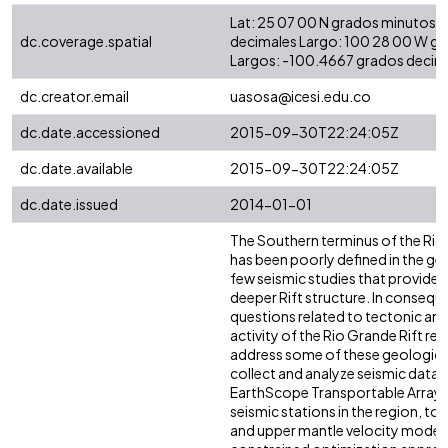
Lat: 25 07 00 N grados minutos L
dc.coverage.spatial
decimales Largo: 100 28 00 W g
Largos: -100.4667 grados decim
dc.creator.email
uasosa@icesi.edu.co
dc.date.accessioned
2015-09-30T22:24:05Z
dc.date.available
2015-09-30T22:24:05Z
dc.date.issued
2014-01-01
The Southern terminus of the Rio
has been poorly defined in the ge
few seismic studies that provide 
deeper Rift structure. In conseq
questions related to tectonic and
activity of the Rio Grande Rift re
address some of these geologica
collect and analyze seismic data 
EarthScope Transportable Array 
seismic stations in the region, to
and upper mantle velocity model.