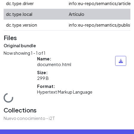
dc.type.driver
info:eu-repo/semantics/article
dc.type.local
Artículo
dc.type.version
info:eu-repo/semantics/publish
Files
Original bundle
Now showing
1 - 1 of 1
Name:
documento.html
Size:
299 B
Format:
Hypertext Markup Language
Loading...
Collections
Nuevo conocimiento - i2T