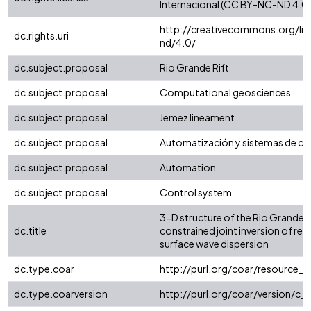
Internacional (CC BY-NC-ND 4.0)
http://creativecommons.org/li
dc.rights.uri
nd/4.0/
dc.subject.proposal
Rio Grande Rift
dc.subject.proposal
Computational geosciences
dc.subject.proposal
Jemez lineament
dc.subject.proposal
Automatización y sistemas de co
dc.subject.proposal
Automation
dc.subject.proposal
Control system
3-D structure of the Rio Grande R
dc.title
constrained joint inversion of rec
surface wave dispersion
dc.type.coar
http://purl.org/coar/resource_
dc.type.coarversion
http://purl.org/coar/version/