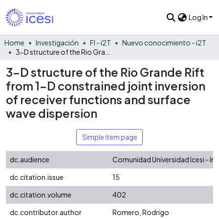
Log In
Home
Investigación
FI - i2T
Nuevo conocimiento - i2T
3-D structure of the Rio Grande Rift from 1-D constrained joint inversion of receiver functions and surface wave dispersion
3-D structure of the Rio Grande Rift
from 1-D constrained joint inversion
of receiver functions and surface
wave dispersion
Simple item page
dc.audience
Comunidad Universidad Icesi - In
dc.citation.issue
15
dc.citation.volume
402
dc.contributor.author
Romero, Rodrigo