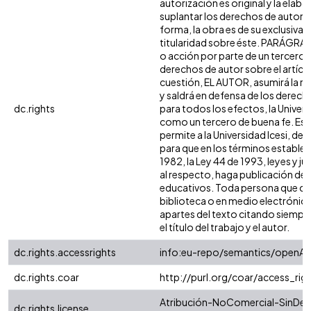
autorización es original y la elabo
suplantar los derechos de autor de
forma, la obra es de su exclusiva a
titularidad sobre éste. PARÁGRAF
o acción por parte de un tercero r
derechos de autor sobre el artículo
cuestión, EL AUTOR, asumirá la re
y saldrá en defensa de los derech
dc.rights
para todos los efectos, la Univers
como un tercero de buena fe. Est
permite a la Universidad Icesi, de 
para que en los términos establec
1982, la Ley 44 de 1993, leyes y j
al respecto, haga publicación de 
educativos. Toda persona que con
biblioteca o en medio electrónic
apartes del texto citando siempre 
el título del trabajo y el autor.
dc.rights.accessrights
info:eu-repo/semantics/openAc
dc.rights.coar
http://purl.org/coar/access_rig
Atribución-NoComercial-SinDeri
dc.rights.license