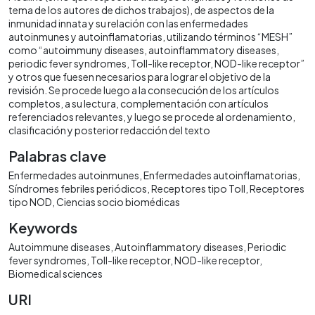
tema de los autores de dichos trabajos), de aspectos de la
inmunidad innata y su relación con las enfermedades
autoinmunes y autoinflamatorias, utilizando términos “MESH”
como “autoimmuny diseases, autoinflammatory diseases,
periodic fever syndromes, Toll-like receptor, NOD-like receptor”
y otros que fuesen necesarios para lograr el objetivo de la
revisión. Se procede luego a la consecución de los artículos
completos, a su lectura, complementación con artículos
referenciados relevantes, y luego se procede al ordenamiento,
clasificación y posterior redacción del texto
Palabras clave
Enfermedades autoinmunes
Enfermedades autoinflamatorias
Síndromes febriles periódicos
Receptores tipo Toll
Receptores
tipo NOD
Ciencias socio biomédicas
Keywords
Autoimmune diseases
Autoinflammatory diseases
Periodic
fever syndromes
Toll-like receptor
NOD-like receptor
Biomedical sciences
URI