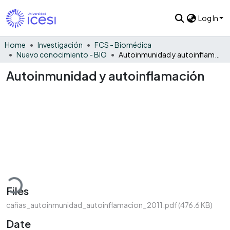
Log In
Home
Investigación
FCS - Biomédica
Nuevo conocimiento - BIO
Autoinmunidad y autoinflamación
Autoinmunidad y autoinflamación
Loading...
Files
cañas_autoinmunidad_autoinflamacion_2011.pdf
(476.6 KB)
Date