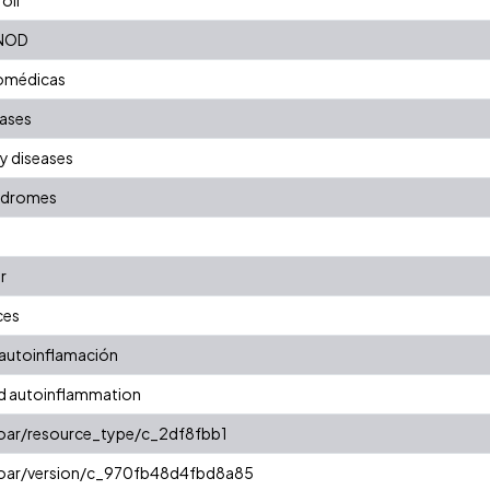
 NOD
iomédicas
ases
y diseases
yndromes
r
ces
autoinflamación
d autoinflammation
coar/resource_type/c_2df8fbb1
/coar/version/c_970fb48d4fbd8a85