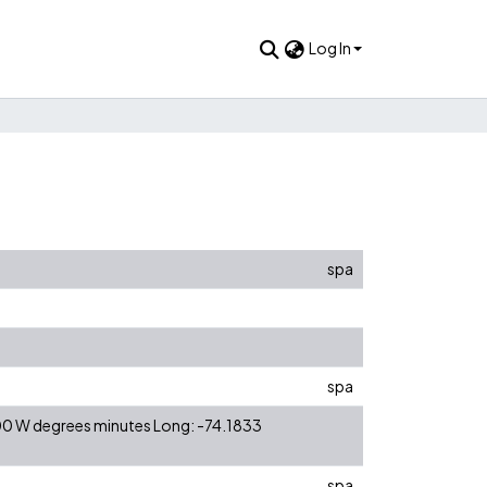
Log In
spa
spa
 00 W degrees minutes Long: -74.1833
spa