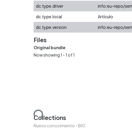
dc.type.driver
info:eu-repo/sem
dc.type.local
Artículo
dc.type.version
info:eu-repo/sem
Files
Original bundle
Now showing
1 - 1 of 1
Loading...
Collections
Nuevo conocimiento - BIO