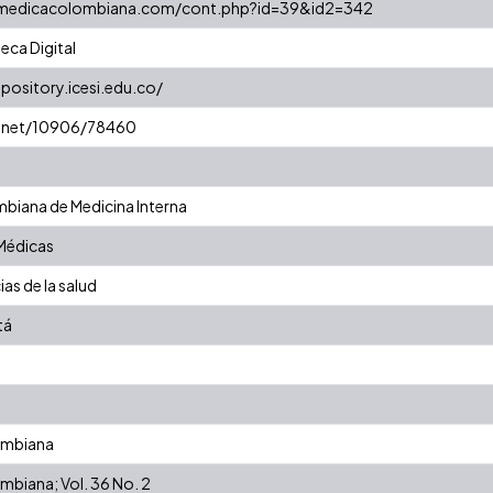
amedicacolombiana.com/cont.php?id=39&id2=342
eca Digital
epository.icesi.edu.co/
le.net/10906/78460
biana de Medicina Interna
 Médicas
as de la salud
tá
ombiana
mbiana; Vol. 36 No. 2