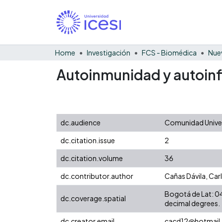
Home
Investigación
FCS - Biomédica
Nue
Autoinmunidad y autoin
dc.audience
Comunidad Univers
dc.citation.issue
2
dc.citation.volume
36
dc.contributor.author
Cañas Dávila, Car
Bogotá de Lat: 04
dc.coverage.spatial
decimal degrees.
dc.creator.email
cacd12@hotmail