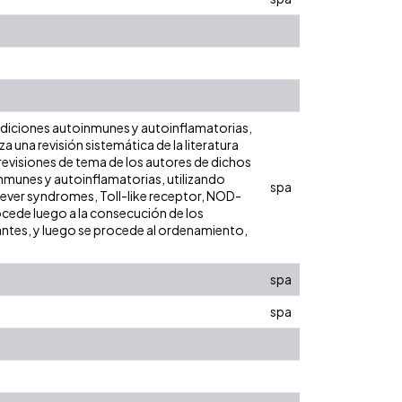
ndiciones autoinmunes y autoinflamatorias,
 una revisión sistemática de la literatura
 revisiones de tema de los autores de dichos
inmunes y autoinflamatorias, utilizando
spa
ver syndromes, Toll-like receptor, NOD-
rocede luego a la consecución de los
antes, y luego se procede al ordenamiento,
spa
spa