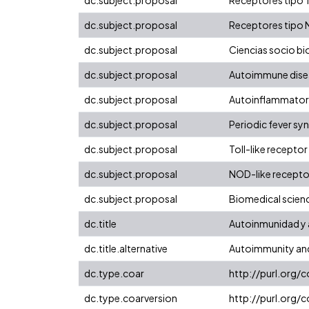
dc.subject.proposal
Receptores tipo
dc.subject.proposal
Ciencias socio b
dc.subject.proposal
Autoimmune dise
dc.subject.proposal
Autoinflammator
dc.subject.proposal
Periodic fever s
dc.subject.proposal
Toll-like receptor
dc.subject.proposal
NOD-like recepto
dc.subject.proposal
Biomedical scien
dc.title
Autoinmunidad y 
dc.title.alternative
Autoimmunity an
dc.type.coar
http://purl.org/
dc.type.coarversion
http://purl.org