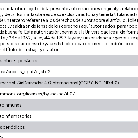
que la obra objeto de la presente autorización es original y la elabor
 y de tal forma, la obra es de su exclusiva autoría y tiene la titulari
e un tercero referente a los derechos de autor sobre el artículo, folle
tal, y saldrá en defensa de los derechos aquí autorizados; para todos 
 buena fe. Esta autorización, permite a la Universidad Icesi, de forma
 Ley 23 de 1982, la Ley 44 de 1993, leyes y jurisprudencia vigente al r
persona que consulte ya sea la biblioteca o en medio electrónico pod
 el título del trabajo y el autor.
mantics/openAccess
coar/access_right/c_abf2
ercial-SinDerivadas 4.0 Internacional (CC BY-NC-ND 4.0)
commons.org/licenses/by-nc-nd/4.0/
utoinmunes
toinflamatorias
s periódicos
oll