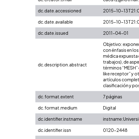
dc.date.accessioned
2015-10-13T21:
dc.date.available
2015-10-13T21:
dc.date.issued
2011-04-01
Objetivo: exponer
con énfasis en los
médica expuesta en
trabajos), de asp
dc.description.abstract
términos “MESH” 
like receptor” y o
artículos complet
clasificación y po
dc.format.extent
7 páginas
dc.format.medium
Digital
dc.identifier.instname
instname:Universi
dc.identifier.issn
0120-2448