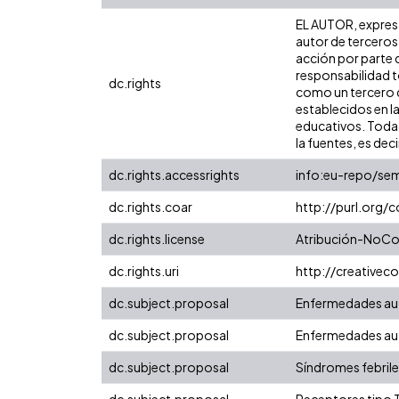
EL AUTOR, expresa 
autor de terceros,
acción por parte d
responsabilidad to
dc.rights
como un tercero de
establecidos en la
educativos. Toda 
la fuentes, es decir
dc.rights.accessrights
info:eu-repo/se
dc.rights.coar
http://purl.org/
dc.rights.license
Atribución-NoCom
dc.rights.uri
http://creative
dc.subject.proposal
Enfermedades a
dc.subject.proposal
Enfermedades au
dc.subject.proposal
Síndromes febrile
dc.subject.proposal
Receptores tipo T