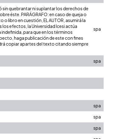
ó sin quebrantar ni suplantar los derechos de
dad sobre éste. PARÁGRAFO: en caso de queja o
to o libro en cuestión, EL AUTOR, asumirá la
los efectos, la Universidad Icesi actúa
spa
 indefinida, para que en los términos
especto, haga publicación de este con fines
rá copiar apartes del texto citando siempre
spa
spa
spa
spa
spa