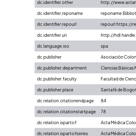
dc.identifier.other
http://www.act
dc.identifier.reponame
reponame:Bibliot
dc.identifier.repourl
repourl:https://r
dc.identifier.uri
http://hdl.hand
dc.language.iso
spa
dc.publisher
Asociación Colom
dc.publisher.department
Ciencias Básicas
dc.publisher.faculty
Facultad de Cienci
dc.publisher.place
Santafé de Bogo
dc.relation.citationendpage
84
dc.relation.citationstartpage
78
dc.relation.ispartof
Acta Médica Col
dc.relation.ispartofseries
Acta Médica Colo