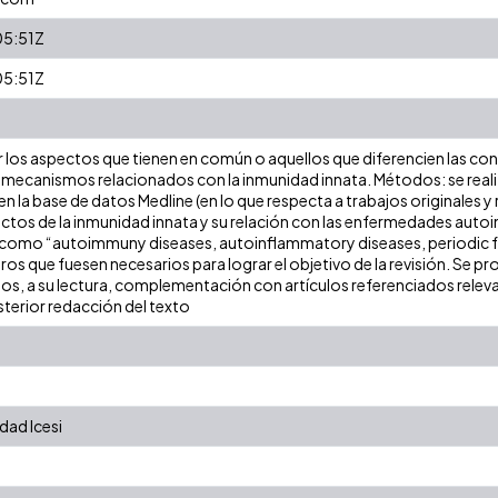
05:51Z
05:51Z
 los aspectos que tienen en común o aquellos que diferencien las co
 mecanismos relacionados con la inmunidad innata. Métodos: se realiza
 la base de datos Medline (en lo que respecta a trabajos originales y
ectos de la inmunidad innata y su relación con las enfermedades auto
como “autoimmuny diseases, autoinflammatory diseases, periodic fe
tros que fuesen necesarios para lograr el objetivo de la revisión. Se p
os, a su lectura, complementación con artículos referenciados relev
sterior redacción del texto
dad Icesi