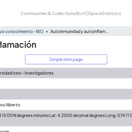
Communities & Collections
All of DSpace
Statistics
vo conocimiento - BIO
Autoinmunidad y autoinflamación
flamación
Simple item page
idad Icesi – Investigadores
los Alberto
 15 00 N degrees minutes Lat: 4.2500 decimal degrees Long: 074 11
.com