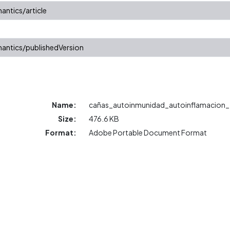
antics/article
antics/publishedVersion
Name:
cañas_autoinmunidad_autoinflamacion_
Size:
476.6 KB
Format:
Adobe Portable Document Format