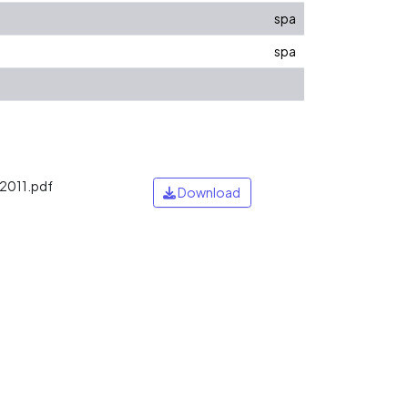
spa
spa
2011.pdf
Download