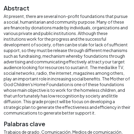
Abstract
At present, there are several non-profit foundations that pursue
a social, humanitarian and community purpose. Many of these
are finance by donations made by individuals, organizations and
various private and public institutions. Although these
institutions work for the progress and the successful
development of society, often can be stale for lack of sufficient
support, so they must be release through different mechanisms
such as fundraising, mechanism whereby foundations through
advertising and communicating effectively attract your target
audience looking for resources to sustain it. The media like TV,
social networks, radio, the internet, magazines among others,
play an important role in increasing social benefits. The Mother of
God Children's Home Foundation is one of these foundations
whose main objective is to work for the homeless children, and
that unfortunately has low recognition by society and little
diffusion. This grade project will be focus on developing a
strategic plan to generate the effectiveness and efficiency in their
communications to generate better support it.
Palabras clave
Trabajos de grado
Comunicación
Medios de comunicación