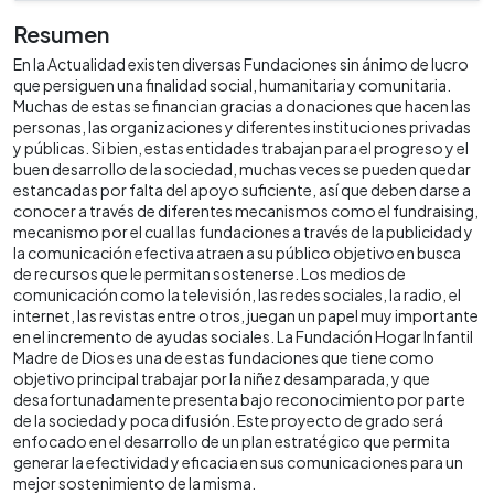
Resumen
En la Actualidad existen diversas Fundaciones sin ánimo de lucro
que persiguen una finalidad social, humanitaria y comunitaria.
Muchas de estas se financian gracias a donaciones que hacen las
personas, las organizaciones y diferentes instituciones privadas
y públicas. Si bien, estas entidades trabajan para el progreso y el
buen desarrollo de la sociedad, muchas veces se pueden quedar
estancadas por falta del apoyo suficiente, así que deben darse a
conocer a través de diferentes mecanismos como el fundraising,
mecanismo por el cual las fundaciones a través de la publicidad y
la comunicación efectiva atraen a su público objetivo en busca
de recursos que le permitan sostenerse. Los medios de
comunicación como la televisión, las redes sociales, la radio, el
internet, las revistas entre otros, juegan un papel muy importante
en el incremento de ayudas sociales. La Fundación Hogar Infantil
Madre de Dios es una de estas fundaciones que tiene como
objetivo principal trabajar por la niñez desamparada, y que
desafortunadamente presenta bajo reconocimiento por parte
de la sociedad y poca difusión. Este proyecto de grado será
enfocado en el desarrollo de un plan estratégico que permita
generar la efectividad y eficacia en sus comunicaciones para un
mejor sostenimiento de la misma.