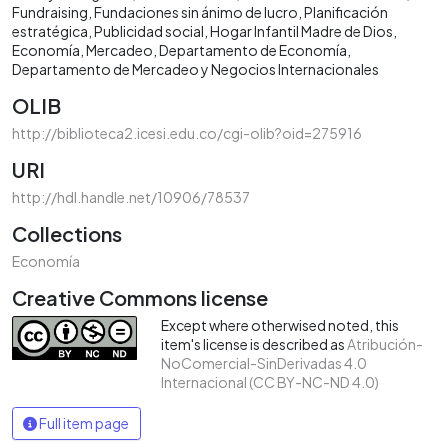
Fundraising
Fundaciones sin ánimo de lucro
Planificación
estratégica
Publicidad social
Hogar Infantil Madre de Dios
Economía
Mercadeo
Departamento de Economía
Departamento de Mercadeo y Negocios Internacionales
OLIB
http://biblioteca2.icesi.edu.co/cgi-olib?oid=275916
URI
http://hdl.handle.net/10906/78537
Collections
Economía
Creative Commons license
Except where otherwised noted, this
item's license is described as
Atribución-
NoComercial-SinDerivadas 4.0
Internacional (CC BY-NC-ND 4.0)
Full item page