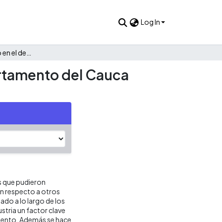
Log In
Analizando el rezago en el desarrollo económico del departamento del Cauca desde el sector industrial
artamento del Cauca
s que pudieron
n respecto a otros
do a lo largo de los
stria un factor clave
amento. Además se hace