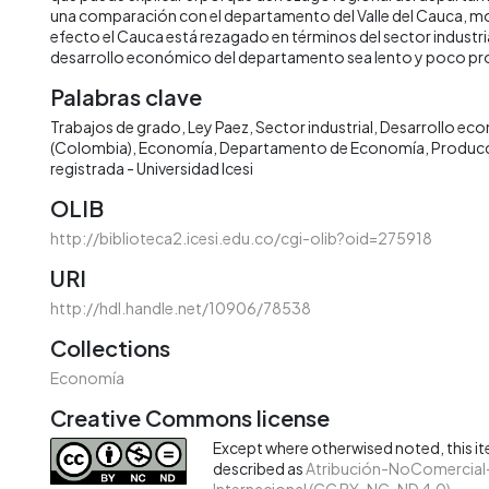
una comparación con el departamento del Valle del Cauca, m
efecto el Cauca está rezagado en términos del sector industria
desarrollo económico del departamento sea lento y poco pr
Palabras clave
Trabajos de grado
Ley Paez
Sector industrial
Desarrollo ec
(Colombia)
Economía
Departamento de Economía
Producc
registrada - Universidad Icesi
OLIB
http://biblioteca2.icesi.edu.co/cgi-olib?oid=275918
URI
http://hdl.handle.net/10906/78538
Collections
Economía
Creative Commons license
Except where otherwised noted, this ite
described as
Atribución-NoComercial-
Internacional (CC BY-NC-ND 4.0)