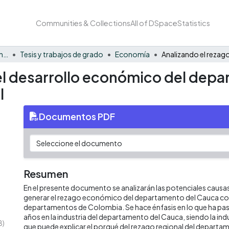
Communities & Collections
All of DSpace
Statistics
Facultad de Negocios y Economía
Tesis y trabajos de grado
Economía
 el desarrollo económico del dep
l
Documentos PDF
Resumen
En el presente documento se analizarán las potenciales causa
generar el rezago económico del departamento del Cauca co
departamentos de Colombia. Se hace énfasis en lo que ha pasa
años en la industria del departamento del Cauca, siendo la indu
B)
que puede explicar el porqué del rezago regional del depart