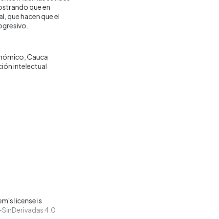
ostrando que en
l, que hacen que el
ogresivo.
onómico
Cauca
ión intelectual
m's license is
SinDerivadas 4.0