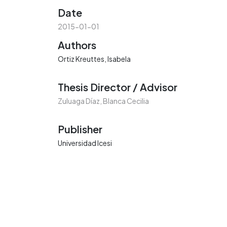
Date
2015-01-01
Authors
Ortiz Kreuttes, Isabela
Thesis Director / Advisor
Zuluaga Díaz, Blanca Cecilia
Publisher
Universidad Icesi