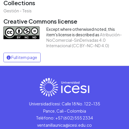
Collections
Gestión - Tesis
Creative Commons license
Except where otherwised noted, this
item's license is described as
Atribución-
NoComercial-SinDerivadas 4.0
Internacional (CC BY-NC-ND 4.0)
Full item page
Universidad Icesi: Calle 18 No. 122-135
Pance, Cali - Colombia
Teléfono: +57 (602) 555 2334
ventanillaunica@icesi.edu.co