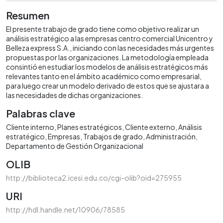
Resumen
El presente trabajo de grado tiene como objetivo realizar un
análisis estratégico a las empresas centro comercial Unicentro y
Belleza express S.A., iniciando con las necesidades más urgentes
propuestas por las organizaciones. La metodología empleada
consintió en estudiar los modelos de análisis estratégicos más
relevantes tanto en el ámbito académico como empresarial,
para luego crear un modelo derivado de estos que se ajustara a
las necesidades de dichas organizaciones.
Palabras clave
Cliente interno
Planes estratégicos
Cliente externo
Análisis
estratégico
Empresas
Trabajos de grado
Administración
Departamento de Gestión Organizacional
OLIB
http://biblioteca2.icesi.edu.co/cgi-olib?oid=275955
URI
http://hdl.handle.net/10906/78585