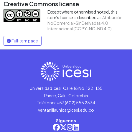
Creative Commons license
Except where otherwised noted, this
item's license is described as
Atribución-
NoComercial-SinDerivadas 4.0
Internacional (CC BY-NC-ND 4.0)
Full item page
Universidad Icesi: Calle 18 No. 122-135
Pance, Cali - Colombia
Teléfono: +57 (602) 555 2334
ventanillaunica@icesi.edu.co
Síguenos