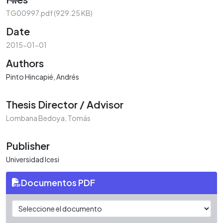
Loading...
TG00997.pdf
(929.25 KB)
Date
2015-01-01
Authors
Pinto Hincapié, Andrés
Thesis Director / Advisor
Lombana Bedoya, Tomás
Publisher
Universidad Icesi
Documentos PDF