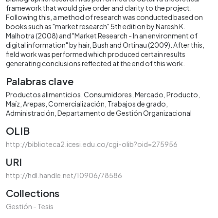
framework that would give order and clarity to the project.
Following this, a method of research was conducted based on
books such as "market research" 5th edition by Naresh K.
Malhotra (2008) and "Market Research - In an environment of
digital information" by hair, Bush and Ortinau (2009). After this,
field work was performed which produced certain results
generating conclusions reflected at the end of this work.
Palabras clave
Productos alimenticios
Consumidores
Mercado
Producto
Maíz
Arepas
Comercialización
Trabajos de grado
Administración
Departamento de Gestión Organizacional
OLIB
http://biblioteca2.icesi.edu.co/cgi-olib?oid=275956
URI
http://hdl.handle.net/10906/78586
Collections
Gestión - Tesis