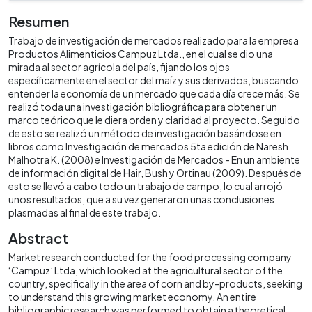
Resumen
Trabajo de investigación de mercados realizado para la empresa
Productos Alimenticios Campuz Ltda., en el cual se dio una
mirada al sector agrícola del país, fijando los ojos
específicamente en el sector del maíz y sus derivados, buscando
entender la economía de un mercado que cada día crece más. Se
realizó toda una investigación bibliográfica para obtener un
marco teórico que le diera orden y claridad al proyecto. Seguido
de esto se realizó un método de investigación basándose en
libros como Investigación de mercados 5ta edición de Naresh
Malhotra K. (2008) e Investigación de Mercados - En un ambiente
de información digital de Hair, Bush y Ortinau (2009). Después de
esto se llevó a cabo todo un trabajo de campo, lo cual arrojó
unos resultados, que a su vez generaron unas conclusiones
plasmadas al final de este trabajo.
Abstract
Market research conducted for the food processing company
‘Campuz’ Ltda, which looked at the agricultural sector of the
country, specifically in the area of corn and by-products, seeking
to understand this growing market economy. An entire
bibliographic research was performed to obtain a theoretical