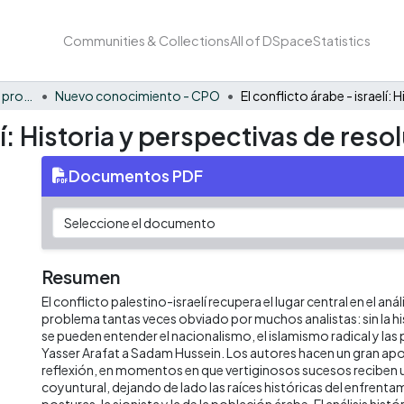
Communities & Collections
All of DSpace
Statistics
FCAE - Competitividad y productividad de las organizaciones
Nuevo conocimiento - CPO
lí: Historia y perspectivas de reso
Documentos PDF
Resumen
El conflicto palestino-israelí recupera el lugar central en el aná
problema tantas veces obviado por muchos analistas: sin la hi
se pueden entender el nacionalismo, el islamismo radical y la
Yasser Arafat a Sadam Hussein. Los autores hacen un gran aport
reflexión, en momentos en que vertiginosos sucesos reciben u
coyuntural, dejando de lado las raíces históricas del enfrent
posturas, la sionista y la de la población árabe. El análisis hist