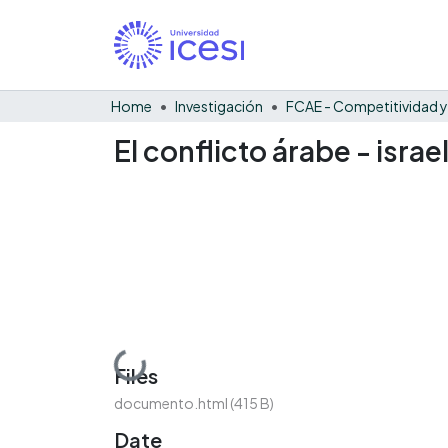
Home
Investigación
El conflicto árabe - israe
Loading...
Files
documento.html
(415 B)
Date