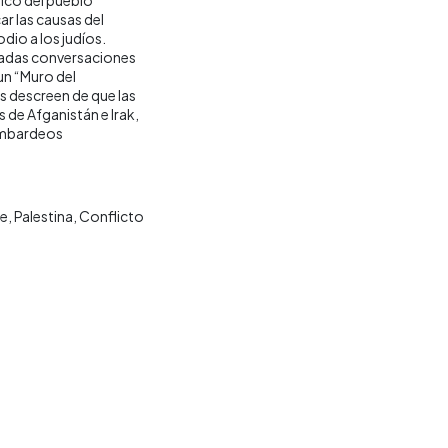
ar las causas del
dio a los judíos.
asadas conversaciones
 un “Muro del
s descreen de que las
 de Afganistán e Irak,
ombardeos
te
Palestina
Conflicto