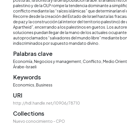
palestino y de la OLP rompe la tendencia dominante a simplific
conflicto mediante las “raíces islámicas” que determinarían el o
Recorre desde la creación del Estado de Israel hasta las frac
de paz y la construcción (al interior del territorio palestino) de
Apartheid”, encerrando a los palestinos en guetos. Los autore
soluciones puedan llegar de la mano de los actuales ocupantes
autoproclamados “salvadores del mundo libre” mediante b
indiscriminados por supuesto mandato divino.
Palabras clave
Economía
Negocios y management
Conflicto
Medio Orien
Árabe-Israeli
Keywords
Economics
Business
URI
http://hdl.handle.net/10906/78710
Collections
Nuevo conocimiento - CPO