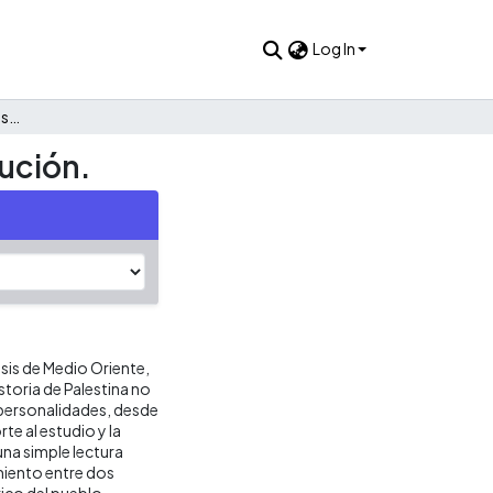
Log In
El conflicto árabe - israelí: Historia y perspectivas de resolución.
lución.
lisis de Medio Oriente,
storia de Palestina no
s personalidades, desde
e al estudio y la
na simple lectura
amiento entre dos
órico del pueblo