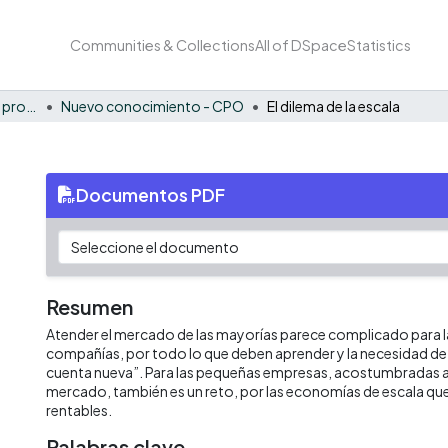
Communities & Collections
All of DSpace
Statistics
FCAE - Competitividad y productividad de las organizaciones
Nuevo conocimiento - CPO
El dilema de la escala
Documentos PDF
Resumen
Atender el mercado de las mayorías parece complicado para 
compañías, por todo lo que deben aprender y la necesidad de
cuenta nueva”. Para las pequeñas empresas, acostumbradas a
mercado, también es un reto, por las economías de escala que
rentables.
Palabras clave