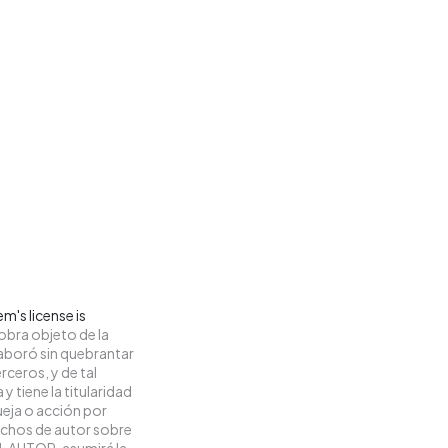
m's license is
obra objeto de la
elaboró sin quebrantar
rceros, y de tal
y tiene la titularidad
eja o acción por
rechos de autor sobre
 EL AUTOR, asumirá la