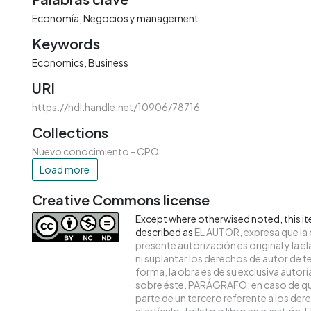
Economía
Negocios y management
Keywords
Economics
Business
URI
https://hdl.handle.net/10906/78716
Collections
Nuevo conocimiento - CPO
Load more
Creative Commons license
Except where otherwised noted, this ite
described as
EL AUTOR, expresa que la 
presente autorización es original y la 
ni suplantar los derechos de autor de te
forma, la obra es de su exclusiva autoría 
sobre éste. PARÁGRAFO: en caso de qu
parte de un tercero referente a los de
el artículo, folleto o libro en cuestión,