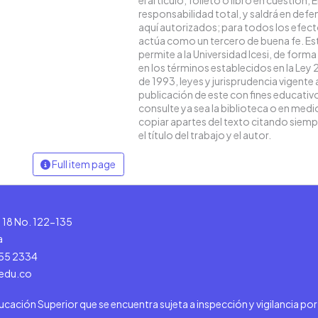
responsabilidad total, y saldrá en def
aquí autorizados; para todos los efecto
actúa como un tercero de buena fe. Es
permite a la Universidad Icesi, de forma
en los términos establecidos en la Ley 
de 1993, leyes y jurisprudencia vigente
publicación de este con fines educati
consulte ya sea la biblioteca o en med
copiar apartes del texto citando siempr
el título del trabajo y el autor.
Full item page
le 18 No. 122-135
a
555 2334
.edu.co
ducación Superior que se encuentra sujeta a inspección y vigilancia po