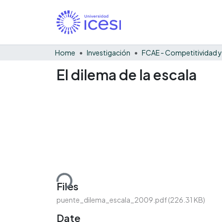
Home
Investigación
El dilema de la escala
Loading...
Files
puente_dilema_escala_2009.pdf
(226.31 KB)
Date