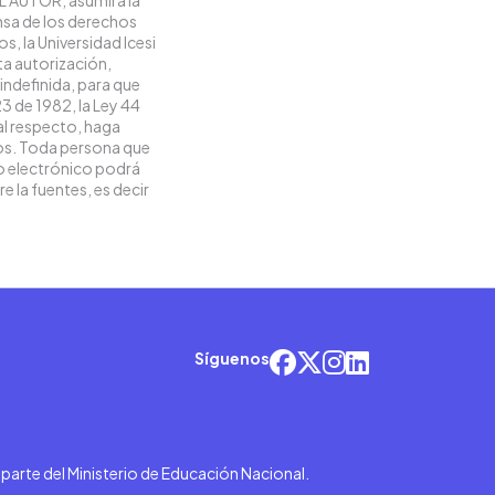
ensa de los derechos
s, la Universidad Icesi
ta autorización,
 indefinida, para que
23 de 1982, la Ley 44
 al respecto, haga
vos. Toda persona que
io electrónico podrá
e la fuentes, es decir
Síguenos
r parte del Ministerio de Educación Nacional.