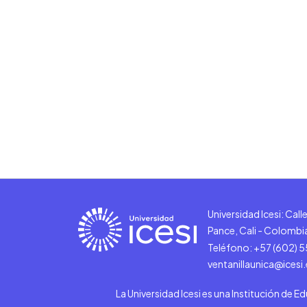
Universidad Icesi: Cal
Pance, Cali - Colombi
Teléfono: +57 (602) 
ventanillaunica@icesi
La Universidad Icesi es una Institución de E