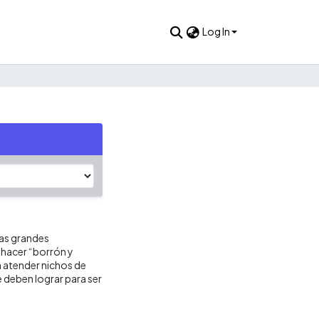
Log In
las grandes
 hacer “borrón y
 atender nichos de
 deben lograr para ser