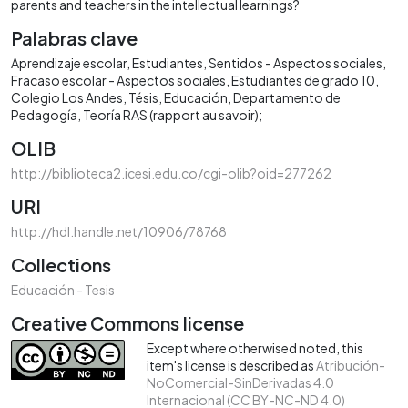
parents and teachers in the intellectual learnings?
Palabras clave
Aprendizaje escolar
Estudiantes
Sentidos - Aspectos sociales
Fracaso escolar - Aspectos sociales
Estudiantes de grado 10
Colegio Los Andes
Tésis
Educación
Departamento de
Pedagogía
Teoría RAS (rapport au savoir);
OLIB
http://biblioteca2.icesi.edu.co/cgi-olib?oid=277262
URI
http://hdl.handle.net/10906/78768
Collections
Educación - Tesis
Creative Commons license
Except where otherwised noted, this
item's license is described as
Atribución-
NoComercial-SinDerivadas 4.0
Internacional (CC BY-NC-ND 4.0)