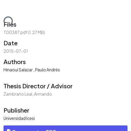
ding...
Files
T00387.pdf
(1.27 MB)
Date
2015-07-01
Authors
Hinaoui Salazar , Paulo Andrés
Thesis Director / Advisor
Zambrano Leal, Armando
Publisher
Universidad Icesi