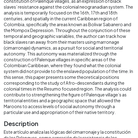
constitution of Palenque villages, as an expression of black
slaves’ resistance against the colonial neogranadian system. The
analysis is temporarily focused on the 16th, 17th and 18th
centuries, and spatially in the current Caribbean region of
Colombia, specifically the areas known as Bolivar Sabanero and
the Mompox Depression. Throughout the conjunction of these
temporal and geographic variables, the author can track how
black slaves ran away from their masters using marronage
(cimarronaje) dynamics, as a pursuit for social and territorial
autonomy. This autonomy was materialized through the
construction of Palenque villages in specific areas of the
Colombian Caribbean, where they found what the colonial
system did not provide to the enslaved population of the time. In
this sense, this paper presents some theoretical positions
corresponding to the study of Afro-descendants during the
colonial times in the Resumo focused region. The analysis could
contribute to strengthening the figure of Palenque village’s as
territorial entities and a geographic space that allowed the
Maroons to access levels of social autonomy through a
particular use and appropriation of their native territory.
Description
Este artículo analiza las lógicas del cimarronaje y la constitución
de los Palenques, como expresión de la resistencia de los