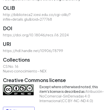
OLIB
http://biblioteca2.icesi.edu.co/cgi-olib/?
infile=details.glu&loid=277768
DOI
https://doi.org/10.18046/recs.i16.2024
URI
https://hdl.handle.net/10906/78799
Collections
CS No. 16
Nuevo conocimiento - NEX
Creative Commons license
Except where otherwised noted, this
item's license is described as
Atribución-
NoComercial-SinDerivadas 4.0
Internacional (CC BY-NC-ND 4.0)