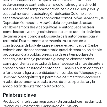
esclavos negros contra el sistema colonial neogranadino. El
análisis se centró temporalmente en los siglos XVI, XVII y XVIII, y
espacialmente en la actual región del caribe Colombiano,
específicamente las áreas conocidas como Bolívar Sabanero y la
Depresión Momposina. A través de la conjunción de estas
variables temporales y geográficas, el autor puede rastrear
como los esclavos negros huían de sus amos usando dinámicas
de cimarronaje, como una búsqueda de la autonomía social y
territorial. Esta autonomía se materializa a través de la
construcción de los Palenques en áreas específicas del Caribe
colombiano, donde encontraron lo que el sistema colonial no le
proporcionó a la población esclava de ese tiempo. En este
sentido, este trabajo presenta algunas posiciones teóricas
correspondientes al estudio de los afrodescendientes durante la
época colonial en la región enfocada. El análisis puede contribuir
a fortalecer la figura de entidades territoriales de Palenques y de
un espacio geográfico que permitió a los cimarrones acceder a
niveles de autonomía social a través de un uso particular y la
apropiación de su territorio autóctono.
Palabras clave
Producción intelectual registrada - Universidad Icesi
Esclavitud
Palenques
Cimarronaje
Caribe (Región)
Slavery