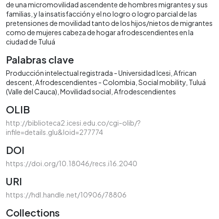
de una micromovilidad ascendente de hombres migrantes y sus
familias, y la insatisfacción y el no logro o logro parcial de las
pretensiones de movilidad tanto de los hijos/nietos de migrantes
como de mujeres cabeza de hogar afrodescendientes en la
ciudad de Tuluá
Palabras clave
Producción intelectual registrada - Universidad Icesi
African
descent
Afrodescendientes - Colombia
Social mobility
Tuluá
(Valle del Cauca)
Movilidad social
Afrodescendientes
OLIB
http://biblioteca2.icesi.edu.co/cgi-olib/?
infile=details.glu&loid=277774
DOI
https://doi.org/10.18046/recs.i16.2040
URI
https://hdl.handle.net/10906/78806
Collections