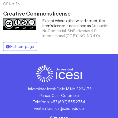
CS No. 16
Creative Commons license
Except where otherwised noted, this
item's license is described as
Atribución-
NoComercial-SinDerivadas 4.0
Internacional (CC BY-NC-ND 4.0)
Full item page
Universidad Icesi: Calle 18 No. 122-135
Pance, Cali - Colombia
Teléfono: +57 (602) 555 2334
ventanillaunica@icesi.edu.co
Síguenos