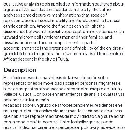
qualitative analysis tools applied to information gathered about
a group of African descent residents in the city, the author
analyzes some discursive manifestations that speak of
representations of social mobility and its relationship to racial
ethnic condition. Among the findings can highlight the
dissonance between the positive perception and evidence of an
upward micromobility migrant men and their families, and
dissatisfaction and no accomplishment or partial
accomplishment of the pretensions of mobility of the children /
grandchildren of migrants and of women heads of household of
African descent in the city of Tuluá.
Description
El artículo presenta una síntesis de la investigación sobre
representaciones de movilidad social en personas migrantes e
hijos de migrantes afrodescendientes en el municipio de Tuluá ¿
Valle del Cauca. Con base en herramientas de análisis cualitativas
aplicadas a información
recabada sobre un grupo de afrodescendientes residentes en el
municipio, el autor analiza algunas manifestaciones discursivas
que hablan de representaciones de movilidad social y su relación
con la condición étnico racial. Entre los hallazgos se puede
resaltar la disonancia entre la percepción positiva y las evidencias