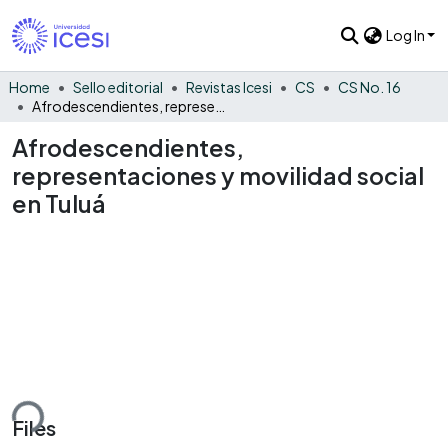
Log In
Home
Sello editorial
Revistas Icesi
CS
CS No. 16
Afrodescendientes, representaciones y movilidad social en Tuluá
Afrodescendientes,
representaciones y movilidad social
en Tuluá
ding...
Files