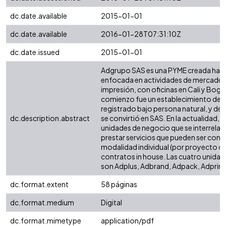
dc.date.available
2015-01-01
dc.date.available
2016-01-28T07:31:10Z
dc.date.issued
2015-01-01
Adgrupo SAS es una PYME creada hace
enfocada en actividades de mercadeo,
impresión, con oficinas en Cali y Bogo
comienzo fue un establecimiento de
registrado bajo persona natural, y de
dc.description.abstract
se convirtió en SAS. En la actualidad, 
unidades de negocio que se interrelac
prestar servicios que pueden ser cont
modalidad individual (por proyecto o 
contratos in house. Las cuatro unida
son Adplus, Adbrand, Adpack, Adprint
dc.format.extent
58 páginas
dc.format.medium
Digital
dc.format.mimetype
application/pdf