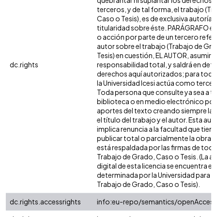
quebrantar ni suplantar los derechos 
terceros, y de tal forma, el trabajo (T
Caso o Tesis), es de exclusiva autoría y 
titularidad sobre éste. PARÁGRAFO en
o acción por parte de un tercero refere
autor sobre el trabajo (Trabajo de Gr
Tesis) en cuestión, EL AUTOR, asumirá 
dc.rights
responsabilidad total, y saldrá en def
derechos aquí autorizados; para todo
la Universidad Icesi actúa como tercer
Toda persona que consulte ya sea a tr
biblioteca o en medio electrónico po
aportes del texto creando siempre la f
el título del trabajo y el autor. Esta au
implica renuncia a la facultad que tie
publicar total o parcialmente la obra. 
está respaldada por las firmas de tod
Trabajo de Grado, Caso o Tesis. (La a
digital de esta licencia se encuentra e
determinada por la Universidad para l
Trabajo de Grado, Caso o Tesis).
dc.rights.accessrights
info:eu-repo/semantics/openAccess