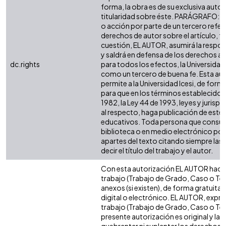
forma, la obra es de su exclusiva autorí
titularidad sobre éste. PARÁGRAFO: e
o acción por parte de un tercero refer
derechos de autor sobre el artículo, fo
cuestión, EL AUTOR, asumirá la respon
y saldrá en defensa de los derechos a
dc.rights
para todos los efectos, la Universidad 
como un tercero de buena fe. Esta aut
permite a la Universidad Icesi, de forma
para que en los términos establecidos 
1982, la Ley 44 de 1993, leyes y jurisp
al respecto, haga publicación de este 
educativos. Toda persona que consulte
biblioteca o en medio electrónico po
apartes del texto citando siempre las 
decir el título del trabajo y el autor.
Con esta autorización EL AUTOR hace 
trabajo (Trabajo de Grado, Caso o Tesi
anexos (si existen), de forma gratuita
digital o electrónico. EL AUTOR, expre
trabajo (Trabajo de Grado, Caso o Tesi
presente autorización es original y la 