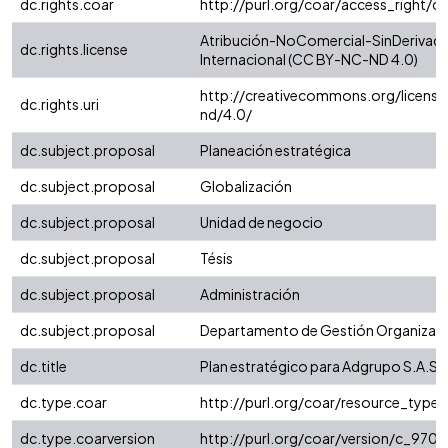
dc.rights.coar
http://purl.org/coar/access_right/c
Atribución-NoComercial-SinDerivada
dc.rights.license
Internacional (CC BY-NC-ND 4.0)
http://creativecommons.org/license
dc.rights.uri
nd/4.0/
dc.subject.proposal
Planeación estratégica
dc.subject.proposal
Globalización
dc.subject.proposal
Unidad de negocio
dc.subject.proposal
Tésis
dc.subject.proposal
Administración
dc.subject.proposal
Departamento de Gestión Organizaci
dc.title
Plan estratégico para Adgrupo S.A.S
dc.type.coar
http://purl.org/coar/resource_type
dc.type.coarversion
http://purl.org/coar/version/c_97