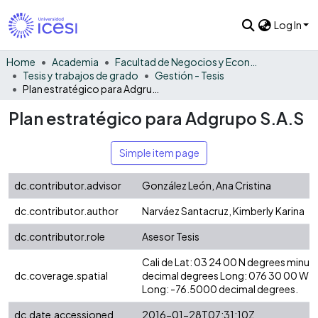
Log In
Home
Academia
Facultad de Negocios y Economía
Tesis y trabajos de grado
Gestión - Tesis
Plan estratégico para Adgrupo S.A.S
Plan estratégico para Adgrupo S.A.S
Simple item page
dc.contributor.advisor
González León, Ana Cristina
dc.contributor.author
Narváez Santacruz, Kimberly Karina
dc.contributor.role
Asesor Tesis
Cali de Lat: 03 24 00 N degrees minut
dc.coverage.spatial
decimal degrees Long: 076 30 00 W d
Long: -76.5000 decimal degrees.
dc.date.accessioned
2016-01-28T07:31:10Z