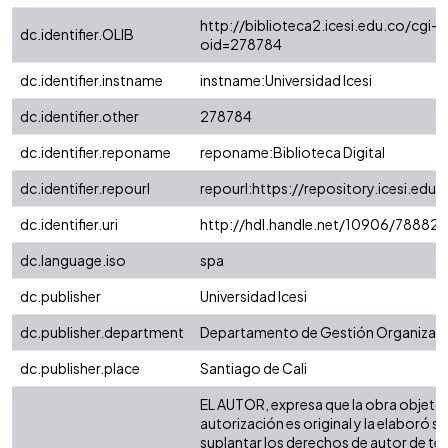
http://biblioteca2.icesi.edu.co/cgi-o
dc.identifier.OLIB
oid=278784
dc.identifier.instname
instname:Universidad Icesi
dc.identifier.other
278784
dc.identifier.reponame
reponame:Biblioteca Digital
dc.identifier.repourl
repourl:https://repository.icesi.edu.
dc.identifier.uri
http://hdl.handle.net/10906/78882
dc.language.iso
spa
dc.publisher
Universidad Icesi
dc.publisher.department
Departamento de Gestión Organizaci
dc.publisher.place
Santiago de Cali
EL AUTOR, expresa que la obra objeto 
autorización es original y la elaboró si
suplantar los derechos de autor de terc