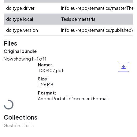
dc.type.driver
info:eu-repo/semantics/masterThesi
dc.type.local
Tesis de maestría
dc.type.version
info:eu-repo/semantics/publishedVe
Files
Original bundle
Now showing
1 - 1 of 1
Name:
T00407.pdf
Size:
1.26 MB
Loading...
Format:
Adobe Portable Document Format
Collections
Gestión - Tesis