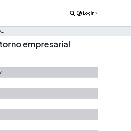
Log In
Análisis y propuestas creativas ante los retos del nuevo entorno empresarial
ntorno empresarial
9