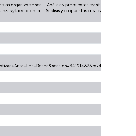
e las organizaciones -- Análisis y propuestas creativas ante los reto
nanzas y la economía -- Análisis y propuestas creativas ante los retos
eativas+Ante+Los+Retos&session=34191487&rs=44618&style=tiau&