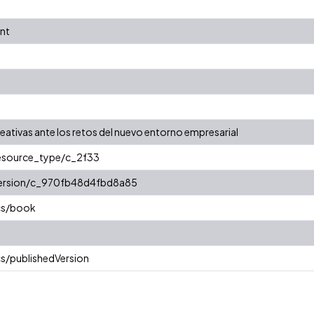
nt
reativas ante los retos del nuevo entorno empresarial
resource_type/c_2f33
/version/c_970fb48d4fbd8a85
cs/book
s/publishedVersion