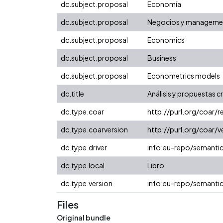
dc.subject.proposal
Economía
dc.subject.proposal
Negocios y manageme
dc.subject.proposal
Economics
dc.subject.proposal
Business
dc.subject.proposal
Econometrics models
dc.title
Análisis y propuestas c
dc.type.coar
http://purl.org/coar/
dc.type.coarversion
http://purl.org/coar
dc.type.driver
info:eu-repo/semanti
dc.type.local
Libro
dc.type.version
info:eu-repo/semantic
Files
Original bundle