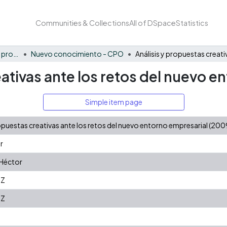
Communities & Collections
All of DSpace
Statistics
FCAE - Competitividad y productividad de las organizaciones
Nuevo conocimiento - CPO
eativas ante los retos del nuevo e
Simple item page
opuestas creativas ante los retos del nuevo entorno empresarial (200
r
 Héctor
3Z
3Z