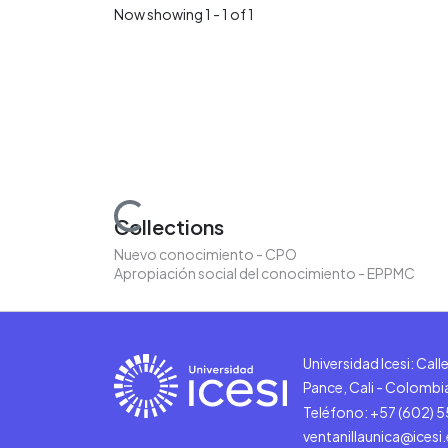
Now showing
1 - 1 of 1
Loading...
Collections
Nuevo conocimiento - CPO
Apropiación social del conocimiento - EPPMC
Universidad Icesi: Cal
Pance, Cali - Colombi
Teléfono: +57 (602) 
ventanillaunica@icesi