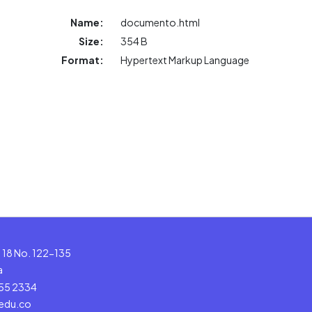
Name:
documento.html
Size:
354 B
Format:
Hypertext Markup Language
le 18 No. 122-135
a
555 2334
.edu.co