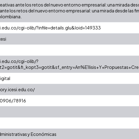
reativas ante los retos del nuevo entorno empresarial: una mirada desd
ante los retos del nuevo entorno empresarial: una mirada desde las fi
 colombiana.
si.edu.co/cgi-olib/?infile=details.glu&loid=149333
cesi
i.edu.co/cgi-olib/?
pt2=gotit&fi_kopt3=gotit&sf_entry=An%E1lisis+Y+Propuestas+Cr
gital
ory.icesi.edu.co/
/10906/78916
dministrativas y Económicas