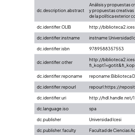
Análisis y propuestas c
dc.description.abstract
y propuestas creativas 
de la política exterior
dc.identifier.OLIB
http://biblioteca2.ice
dc.identifier.instname
instname:Universidad I
dc.identifier.isbn
9789588357553
http://biblioteca2.ices
dc.identifier.other
fi_kopt1=gotit&fi_ko
dc.identifier.reponame
reponame:Biblioteca Di
dc.identifier.repourl
repourl:https://reposit
dc.identifier.uri
http://hdl.handle.net
dc.language.iso
spa
dc.publisher
Universidad Icesi
dc.publisher.faculty
Facultad de Ciencias A