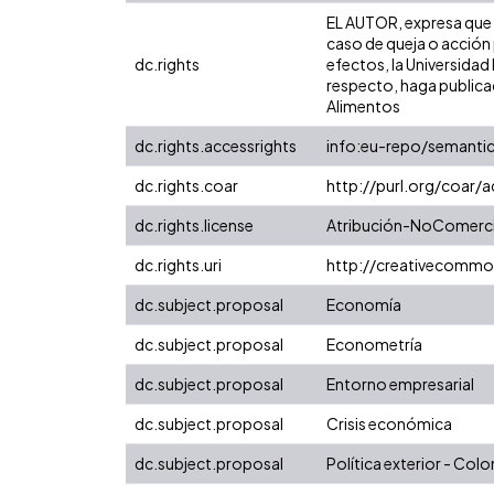
EL AUTOR, expresa que la
caso de queja o acción 
dc.rights
efectos, la Universidad 
respecto, haga publicac
Alimentos
dc.rights.accessrights
info:eu-repo/semanti
dc.rights.coar
http://purl.org/coar/
dc.rights.license
Atribución-NoComercia
dc.rights.uri
http://creativecommo
dc.subject.proposal
Economía
dc.subject.proposal
Econometría
dc.subject.proposal
Entorno empresarial
dc.subject.proposal
Crisis económica
dc.subject.proposal
Política exterior - Col