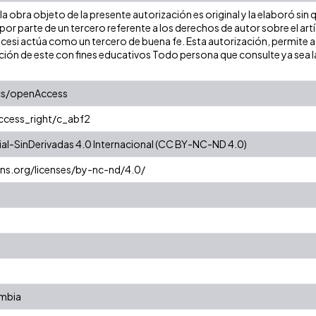
 obra objeto de la presente autorización es original y la elaboró sin q
por parte de un tercero referente a los derechos de autor sobre el artí
Icesi actúa como un tercero de buena fe. Esta autorización, permite a l
ión de este con fines educativos Todo persona que consulte ya sea la b
cs/openAccess
access_right/c_abf2
l-SinDerivadas 4.0 Internacional (CC BY-NC-ND 4.0)
ns.org/licenses/by-nc-nd/4.0/
ombia