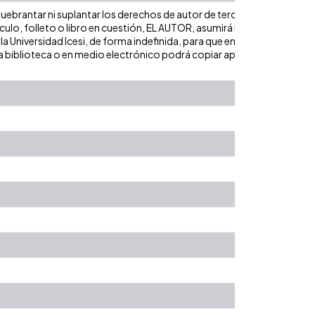
uebrantar ni suplantar los derechos de autor de terceros, y de tal form
culo, folleto o libro en cuestión, EL AUTOR, asumirá la responsabilida
a Universidad Icesi, de forma indefinida, para que en los términos estab
iblioteca o en medio electrónico podrá copiar apartes del texto citand