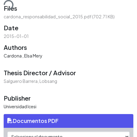
ding...
Files
cardona_responsabilidad_social_2015.pdf
(702.71 KB)
Date
2015-01-01
Authors
Cardona , Elsa Mery
Thesis Director / Advisor
Salguero Barrera, Lobsang
Publisher
Universidad Icesi
Documentos PDF