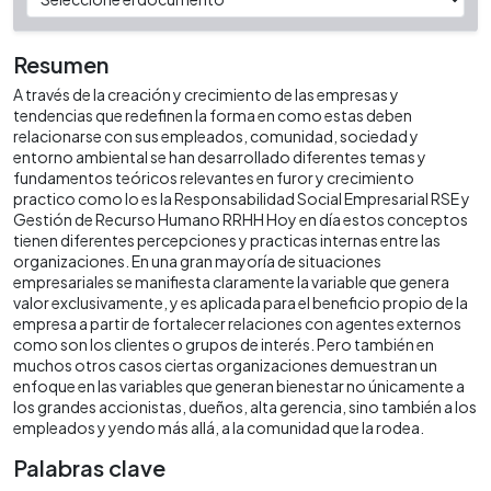
Resumen
A través de la creación y crecimiento de las empresas y
tendencias que redefinen la forma en como estas deben
relacionarse con sus empleados, comunidad, sociedad y
entorno ambiental se han desarrollado diferentes temas y
fundamentos teóricos relevantes en furor y crecimiento
practico como lo es la Responsabilidad Social Empresarial RSE y
Gestión de Recurso Humano RRHH Hoy en día estos conceptos
tienen diferentes percepciones y practicas internas entre las
organizaciones. En una gran mayoría de situaciones
empresariales se manifiesta claramente la variable que genera
valor exclusivamente, y es aplicada para el beneficio propio de la
empresa a partir de fortalecer relaciones con agentes externos
como son los clientes o grupos de interés. Pero también en
muchos otros casos ciertas organizaciones demuestran un
enfoque en las variables que generan bienestar no únicamente a
los grandes accionistas, dueños, alta gerencia, sino también a los
empleados y yendo más allá, a la comunidad que la rodea.
Palabras clave