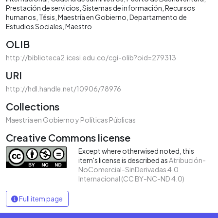
Prestación de servicios
Sistemas de información
Recursos
humanos
Tésis
Maestría en Gobierno
Departamento de
Estudios Sociales
Maestro
OLIB
http://biblioteca2.icesi.edu.co/cgi-olib?oid=279313
URI
http://hdl.handle.net/10906/78976
Collections
Maestría en Gobierno y Políticas Públicas
Creative Commons license
Except where otherwised noted, this
item's license is described as
Atribución-
NoComercial-SinDerivadas 4.0
Internacional (CC BY-NC-ND 4.0)
Full item page