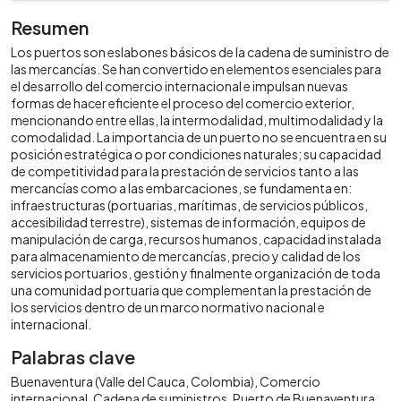
Resumen
Los puertos son eslabones básicos de la cadena de suministro de
las mercancías. Se han convertido en elementos esenciales para
el desarrollo del comercio internacional e impulsan nuevas
formas de hacer eficiente el proceso del comercio exterior,
mencionando entre ellas, la intermodalidad, multimodalidad y la
comodalidad. La importancia de un puerto no se encuentra en su
posición estratégica o por condiciones naturales; su capacidad
de competitividad para la prestación de servicios tanto a las
mercancías como a las embarcaciones, se fundamenta en:
infraestructuras (portuarias, marítimas, de servicios públicos,
accesibilidad terrestre), sistemas de información, equipos de
manipulación de carga, recursos humanos, capacidad instalada
para almacenamiento de mercancías, precio y calidad de los
servicios portuarios, gestión y finalmente organización de toda
una comunidad portuaria que complementan la prestación de
los servicios dentro de un marco normativo nacional e
internacional.
Palabras clave
Buenaventura (Valle del Cauca, Colombia)
Comercio
internacional
Cadena de suministros
Puerto de Buenaventura