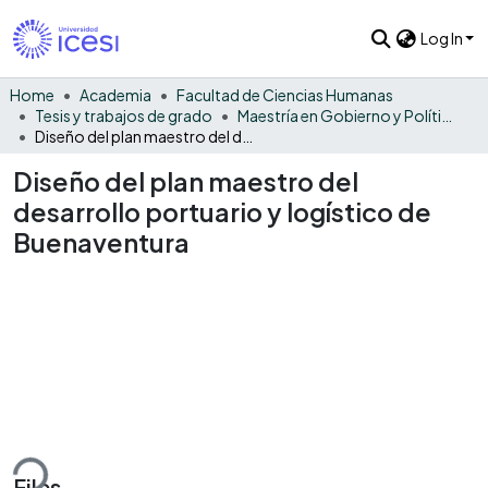
Log In
Home
Academia
Facultad de Ciencias Humanas
Tesis y trabajos de grado
Maestría en Gobierno y Políticas Públicas
Diseño del plan maestro del desarrollo portuario y logístico de Buenaventura
Diseño del plan maestro del
desarrollo portuario y logístico de
Buenaventura
ding...
Files