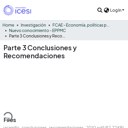
Log In
Home
Investigación
FCAE - Economía, políticas públicas y métodos cuantitativos
Nuevo conocimiento - EPPMC
Parte 3 Conclusiones y Recomendaciones
Parte 3 Conclusiones y
Recomendaciones
ding...
Files
jaramillo_conclusiones_recomendaciones_2010.pdf
(82.72 KB)