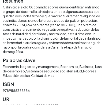
Resumen
Cali inició el siglo XXI con indicadores que la identifican entrando
el grupo del desarrollo, sin dejar a un lado algunos aspectos que
quedan del subdesarrollo y que marcan fuertemente algunos de
sus indicadores, siendo la tercera ciudad del país en población,
con más 2,194,694 habitantes (censo de 2005), una pirámide
constrictiva, crecimiento vegetativo negativo, reducción de las
tasas de natalidad, fertilidad y mortalidad, esta última con un
impacto marcado por la disminución de la mortalidad infantil por
enfermedad diarreica aguda y enfermedades respiratoria aguda,
razón por la cual se considera a Cali en la etapa de transición
demográfica.
Palabras clave
Economía
Negocios y management
Economics
Business
Tasa
de desempleo
Sistema de seguridad social en salud
Pobreza
Educación básica
Calidad de vida
ISBN
9789588357386
URI