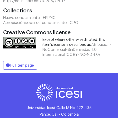
http://hdl.handle.net/10906/79017
Collections
Nuevo conocimiento - EPPMC
Apropiación social del conocimiento - CPO
Creative Commons license
Except where otherwised noted, this
item's license is described as
Atribución-
NoComercial-SinDerivadas 4.0
Internacional (CC BY-NC-ND 4.0)
Full item page
Universidad Icesi: Calle 18 No. 122-135
Pance, Cali - Colombia