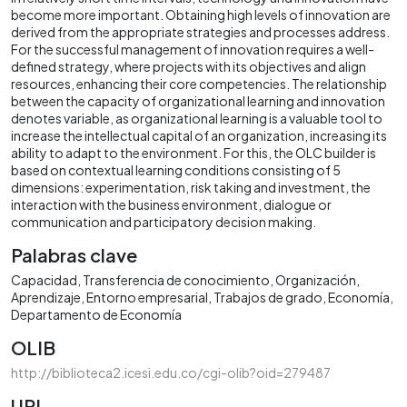
become more important. Obtaining high levels of innovation are
derived from the appropriate strategies and processes address.
For the successful management of innovation requires a well-
defined strategy, where projects with its objectives and align
resources, enhancing their core competencies. The relationship
between the capacity of organizational learning and innovation
denotes variable, as organizational learning is a valuable tool to
increase the intellectual capital of an organization, increasing its
ability to adapt to the environment. For this, the OLC builder is
based on contextual learning conditions consisting of 5
dimensions: experimentation, risk taking and investment, the
interaction with the business environment, dialogue or
communication and participatory decision making.
Palabras clave
Capacidad
Transferencia de conocimiento
Organización
Aprendizaje
Entorno empresarial
Trabajos de grado
Economía
Departamento de Economía
OLIB
http://biblioteca2.icesi.edu.co/cgi-olib?oid=279487
URI