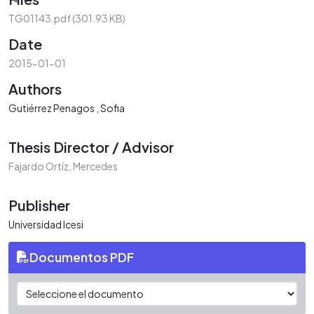
ading...
TG01143.pdf
(301.93 KB)
Date
2015-01-01
Authors
Gutiérrez Penagos , Sofia
Thesis Director / Advisor
Fajardo Ortíz, Mercedes
Publisher
Universidad Icesi
Documentos PDF