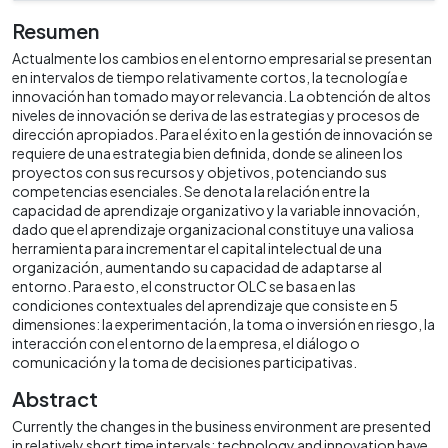
Resumen
Actualmente los cambios en el entorno empresarial se presentan
en intervalos de tiempo relativamente cortos, la tecnología e
innovación han tomado mayor relevancia. La obtención de altos
niveles de innovación se deriva de las estrategias y procesos de
dirección apropiados. Para el éxito en la gestión de innovación se
requiere de una estrategia bien definida, donde se alineen los
proyectos con sus recursos y objetivos, potenciando sus
competencias esenciales. Se denota la relación entre la
capacidad de aprendizaje organizativo y la variable innovación,
dado que el aprendizaje organizacional constituye una valiosa
herramienta para incrementar el capital intelectual de una
organización, aumentando su capacidad de adaptarse al
entorno. Para esto, el constructor OLC se basa en las
condiciones contextuales del aprendizaje que consiste en 5
dimensiones: la experimentación, la toma o inversión en riesgo, la
interacción con el entorno de la empresa, el diálogo o
comunicación y la toma de decisiones participativas.
Abstract
Currently the changes in the business environment are presented
in relatively short time intervals; technology and innovation have