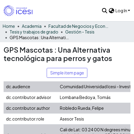
Log In
Home
Academia
Facultad de Negocios y Economía
Tesis y trabajos de grado
Gestión - Tesis
GPS Mascotas : Una Alternativa tecnológica para perros y gatos
GPS Mascotas : Una Alternativa
tecnológica para perros y gatos
Simple item page
dc.audience
Comunidad Universidad Icesi - Invest
dc.contributor.advisor
Lombana Bedoya, Tomás
dc.contributor.author
Robledo Rueda, Felipe
dc.contributor.role
Asesor Tesis
Cali de Lat: 03 24 00 N degrees minut