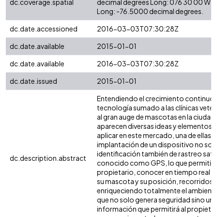
dc.coverage.spatial
decimal degrees Long: 076 30 00 W d
Long: -76.5000 decimal degrees.
dc.date.accessioned
2016-03-03T07:30:28Z
dc.date.available
2015-01-01
dc.date.available
2016-03-03T07:30:28Z
dc.date.issued
2015-01-01
Entendiendo el crecimiento continuo q
tecnología sumado a las clínicas veter
al gran auge de mascotas en la ciudad y
aparecen diversas ideas y elementos 
aplicar en este mercado, una de ellas es
implantación de un dispositivo no sol
identificación también de rastreo satel
dc.description.abstract
conocido como GPS, lo que permitirá 
propietario, conocer en tiempo real 
su mascota y su posición, recorridos
enriqueciendo totalmente el ambiente 
que no solo genera seguridad sino un s
información que permitirá al propieta