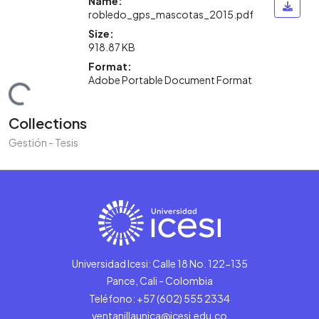
Name:
robledo_gps_mascotas_2015.pdf
Size:
918.87 KB
Format:
Adobe Portable Document Format
ading...
Collections
Gestión - Tesis
Universidad Icesi: Calle 18 No. 122-135
Pance, Cali - Colombia
Teléfono: +57 (602) 555 2334
ventanillaunica@icesi.edu.co