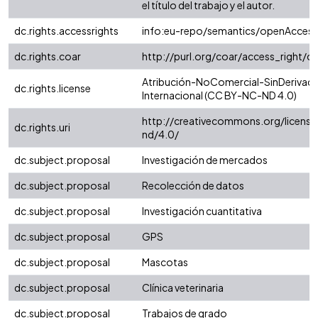
el título del trabajo y el autor.
dc.rights.accessrights
info:eu-repo/semantics/openAccess
dc.rights.coar
http://purl.org/coar/access_right/c
Atribución-NoComercial-SinDerivada
dc.rights.license
Internacional (CC BY-NC-ND 4.0)
http://creativecommons.org/license
dc.rights.uri
nd/4.0/
dc.subject.proposal
Investigación de mercados
dc.subject.proposal
Recolección de datos
dc.subject.proposal
Investigación cuantitativa
dc.subject.proposal
GPS
dc.subject.proposal
Mascotas
dc.subject.proposal
Clínica veterinaria
dc.subject.proposal
Trabajos de grado