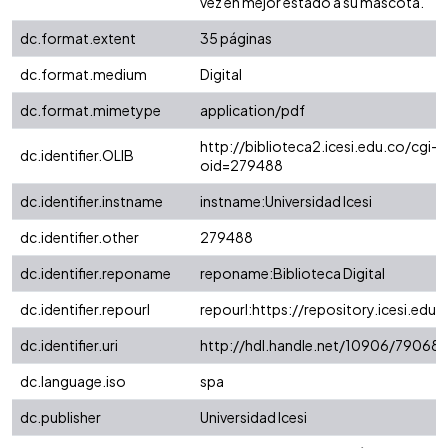
vez en mejor estado a su mascota.
dc.format.extent
35 páginas
dc.format.medium
Digital
dc.format.mimetype
application/pdf
http://biblioteca2.icesi.edu.co/cgi-o
dc.identifier.OLIB
oid=279488
dc.identifier.instname
instname:Universidad Icesi
dc.identifier.other
279488
dc.identifier.reponame
reponame:Biblioteca Digital
dc.identifier.repourl
repourl:https://repository.icesi.edu.
dc.identifier.uri
http://hdl.handle.net/10906/79068
dc.language.iso
spa
dc.publisher
Universidad Icesi