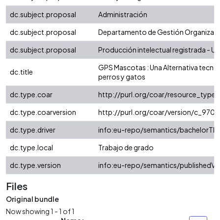
dc.subject.proposal
Administración
dc.subject.proposal
Departamento de Gestión Organizaci
dc.subject.proposal
Producción intelectual registrada - Uni
GPS Mascotas : Una Alternativa tecno
dc.title
perros y gatos
dc.type.coar
http://purl.org/coar/resource_type/
dc.type.coarversion
http://purl.org/coar/version/c_97
dc.type.driver
info:eu-repo/semantics/bachelorThe
dc.type.local
Trabajo de grado
dc.type.version
info:eu-repo/semantics/publishedVe
Files
Original bundle
Now showing
1 - 1 of 1