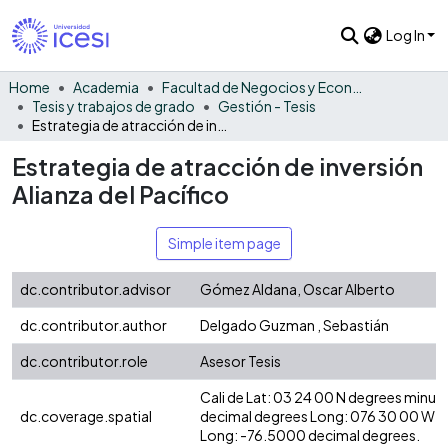
Log In
Home
Academia
Facultad de Negocios y Economía
Tesis y trabajos de grado
Gestión - Tesis
Estrategia de atracción de inversión Alianza del Pacífico
Estrategia de atracción de inversión
Alianza del Pacífico
Simple item page
dc.contributor.advisor
Gómez Aldana, Oscar Alberto
dc.contributor.author
Delgado Guzman , Sebastián
dc.contributor.role
Asesor Tesis
Cali de Lat: 03 24 00 N degrees minut
dc.coverage.spatial
decimal degrees Long: 076 30 00 W d
Long: -76.5000 decimal degrees.