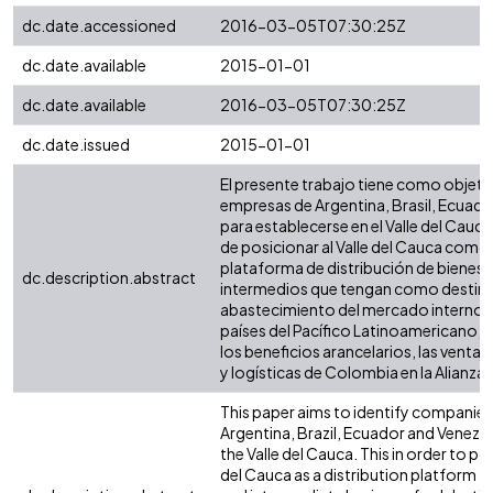
dc.date.accessioned
2016-03-05T07:30:25Z
dc.date.available
2015-01-01
dc.date.available
2016-03-05T07:30:25Z
dc.date.issued
2015-01-01
El presente trabajo tiene como objetiv
empresas de Argentina, Brasil, Ecuado
para establecerse en el Valle del Cauca.
de posicionar al Valle del Cauca como
plataforma de distribución de bienes 
dc.description.abstract
intermedios que tengan como destino f
abastecimiento del mercado interno
países del Pacífico Latinoamericano
los beneficios arancelarios, las venta
y logísticas de Colombia en la Alianza d
This paper aims to identify companie
Argentina, Brazil, Ecuador and Venezuel
the Valle del Cauca. This in order to pos
del Cauca as a distribution platform 