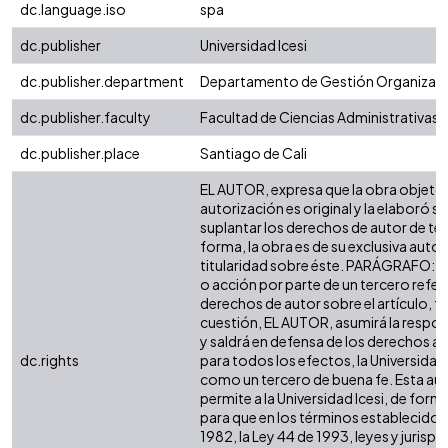
dc.language.iso
spa
dc.publisher
Universidad Icesi
dc.publisher.department
Departamento de Gestión Organizaci
dc.publisher.faculty
Facultad de Ciencias Administrativas
dc.publisher.place
Santiago de Cali
EL AUTOR, expresa que la obra objeto 
autorización es original y la elaboró si
suplantar los derechos de autor de terc
forma, la obra es de su exclusiva autorí
titularidad sobre éste. PARÁGRAFO: e
o acción por parte de un tercero refer
derechos de autor sobre el artículo, fo
cuestión, EL AUTOR, asumirá la respon
y saldrá en defensa de los derechos a
dc.rights
para todos los efectos, la Universidad 
como un tercero de buena fe. Esta aut
permite a la Universidad Icesi, de forma
para que en los términos establecidos 
1982, la Ley 44 de 1993, leyes y jurisp