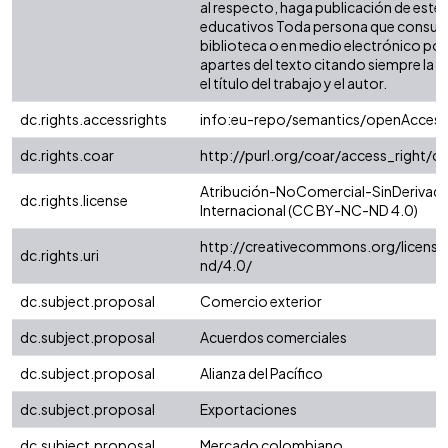
al respecto, haga publicación de este 
educativos Toda persona que consulte
biblioteca o en medio electrónico po
apartes del texto citando siempre la fu
el título del trabajo y el autor.
dc.rights.accessrights
info:eu-repo/semantics/openAccess
dc.rights.coar
http://purl.org/coar/access_right/c
Atribución-NoComercial-SinDerivada
dc.rights.license
Internacional (CC BY-NC-ND 4.0)
http://creativecommons.org/license
dc.rights.uri
nd/4.0/
dc.subject.proposal
Comercio exterior
dc.subject.proposal
Acuerdos comerciales
dc.subject.proposal
Alianza del Pacífico
dc.subject.proposal
Exportaciones
dc.subject.proposal
Mercado colombiano