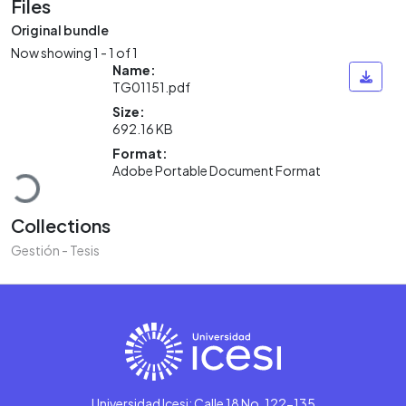
Files
Original bundle
Now showing
1 - 1 of 1
Name:
TG01151.pdf
Size:
692.16 KB
Loading...
Format:
Adobe Portable Document Format
Collections
Gestión - Tesis
Universidad Icesi: Calle 18 No. 122-135