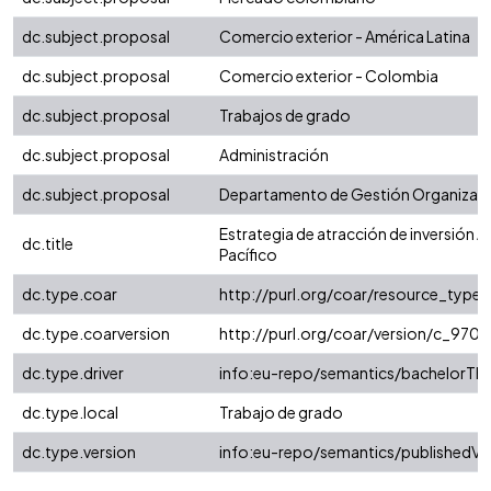
dc.subject.proposal
Comercio exterior - América Latina
dc.subject.proposal
Comercio exterior - Colombia
dc.subject.proposal
Trabajos de grado
dc.subject.proposal
Administración
dc.subject.proposal
Departamento de Gestión Organizaci
Estrategia de atracción de inversión Al
dc.title
Pacífico
dc.type.coar
http://purl.org/coar/resource_type/
dc.type.coarversion
http://purl.org/coar/version/c_97
dc.type.driver
info:eu-repo/semantics/bachelorThe
dc.type.local
Trabajo de grado
dc.type.version
info:eu-repo/semantics/publishedVe