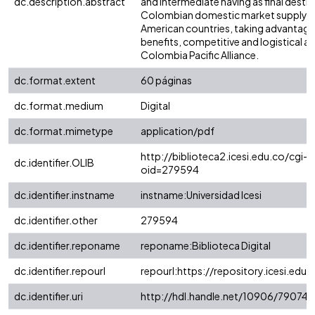
dc.description.abstract
and intermediate having as final destin
Colombian domestic market supply and
American countries, taking advantage o
benefits, competitive and logistical a
Colombia Pacific Alliance.
dc.format.extent
60 páginas
dc.format.medium
Digital
dc.format.mimetype
application/pdf
http://biblioteca2.icesi.edu.co/cgi-o
dc.identifier.OLIB
oid=279594
dc.identifier.instname
instname:Universidad Icesi
dc.identifier.other
279594
dc.identifier.reponame
reponame:Biblioteca Digital
dc.identifier.repourl
repourl:https://repository.icesi.edu.
dc.identifier.uri
http://hdl.handle.net/10906/79074