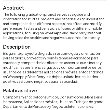
Abstract
The following graduation project serves as a guide and
orientation for studies, projects and other issues to understand
and comprehend the different aspects that affect and modify
preferences, tastes and behaviors of users of different mobile
applications, focusing on WhatsApp and BlackBerry; w ithout
leaving aside the positive and negative outcomes for society.
Description
El siguiente proyecto de grado sirve como guía y orientación
para estudios, proyectos y demás temas relacionados para
entender y comprender los diferentes aspectos que afectan y
modifican las preferencias, gustos y comportamientos de los
usuarios de las diferentes aplicaciones móviles, enfocándonos
en WhatsApp y BlackBerry; sin dejar a un lado los resultados
positivos así como negativos para la sociedad.
Palabras clave
Comportamiento del consumidor
Consumidores
Mensajería
instantanea
Aplicaciones móviles
Usuarios
Trabajos de grado
Departamento de Mercadeo y Negocios Internacionales