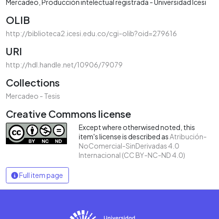
Mercadeo
Producción intelectual registrada - Universidad Icesi
OLIB
http://biblioteca2.icesi.edu.co/cgi-olib?oid=279616
URI
http://hdl.handle.net/10906/79079
Collections
Mercadeo - Tesis
Creative Commons license
Except where otherwised noted, this
item's license is described as
Atribución-
NoComercial-SinDerivadas 4.0
Internacional (CC BY-NC-ND 4.0)
Full item page