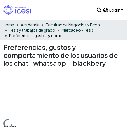
Log In
Home
Academia
Facultad de Negocios y Economía
Tesis y trabajos de grado
Mercadeo - Tesis
Preferencias, gustos y comportamiento de los usuarios de los chat : whatsapp – blackbery
Preferencias, gustos y
comportamiento de los usuarios de
los chat : whatsapp – blackbery
Loading...
Files