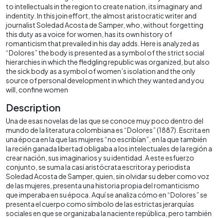
to intellectuals in the region to create nation, its imaginary and
indentity. In this join effort, the almost aristocratic writer and
journalist Soledad Acosta de Samper, who, without forgetting
this duty as a voice for women, has its own history of
romanticism that prevailed in his day adds. Here is analyzed as
“Dolores” the body is presented as a symbol of the strict social
hierarchies in which the fledgling republic was organized, but also
the sick body as a symbol of women’s isolation and the only
source of personal development in which they wanted and you
will, confine women
Description
Una de esas novelas de las que se conoce muy poco dentro del
mundo de la literatura colombiana es “Dolores” (1887). Escrita en
una época en la que las mujeres “no escribían”, en la que también
la recién ganada libertad obligaba a los intelectuales de la región a
crear nación, sus imaginarios y su identidad. A este esfuerzo
conjunto, se suma la casi aristócrata escritora y periodista
Soledad Acosta de Samper, quien, sin olvidar su deber como voz
de las mujeres, presenta una historia propia del romanticismo
que imperaba en su época. Aquí se analiza cómo en “Dolores” se
presenta el cuerpo como símbolo de las estrictas jerarquías
sociales en que se organizaba la naciente república, pero también