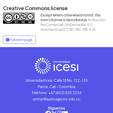
Creative Commons license
Except where otherwised noted, this
item's license is described as
Atribución-
NoComercial-SinDerivadas 4.0
Internacional (CC BY-NC-ND 4.0)
Full item page
Universidad Icesi: Calle 18 No. 122-135
Pance, Cali - Colombia
Teléfono: +57 (602) 555 2334
ventanillaunica@icesi.edu.co
Síguenos