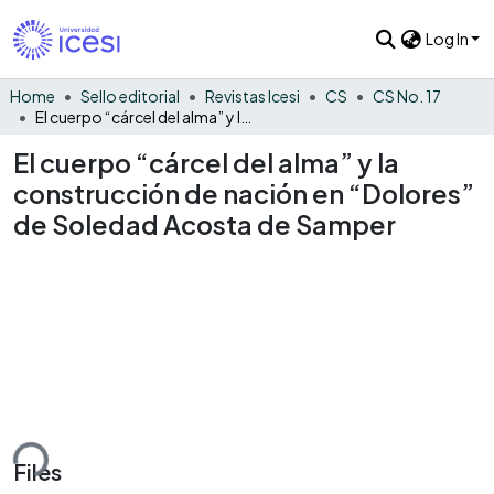
Log In
Home
Sello editorial
Revistas Icesi
CS
CS No. 17
El cuerpo “cárcel del alma” y la construcción de nación en “Dolores” de Soledad Acosta de Samper
El cuerpo “cárcel del alma” y la
construcción de nación en “Dolores”
de Soledad Acosta de Samper
ding...
Files