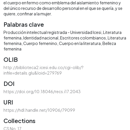
el cuerpo enfermo como emblema del aislamiento femenino y
del único recurso de desarrollo personal en el que se quería, y se
quiere, confinar a la mujer.
Palabras clave
Producción intelectual registrada - Universidad Icesi
Literatura
femenina
Identidad nacional
Escritores colombianos
Literatura
femenina
Cuerpo femenino
Cuerpo en la literatura
Belleza
femenina
OLIB
http://biblioteca2.icesi.edu.co/cgi-olib/?
infile=details.glu&loid=279769
DOI
https://doi.org/10.18046/recs.i17.2043
URI
https://hdl.handle.net/10906/79099
Collections
CS No. 17