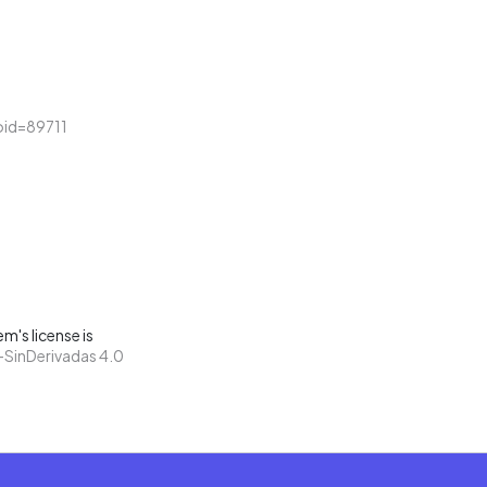
loid=89711
m's license is
SinDerivadas 4.0