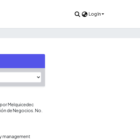
Log In
 por Melquicedec
ción de Negocios. No.
 y management