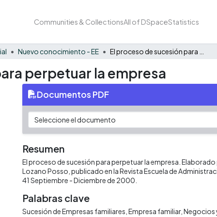
Communities & Collections
All of DSpace
Statistics
ial
Nuevo conocimiento - EE
El proceso de sucesión para perpetuar la empresa
para perpetuar la empresa
Documentos PDF
Resumen
El proceso de sucesión para perpetuar la empresa. Elaborado
Lozano Posso, publicado en la Revista Escuela de Administra
41 Septiembre - Diciembre de 2000.
Palabras clave
Sucesión de Empresas familiares
Empresa familiar
Negocios