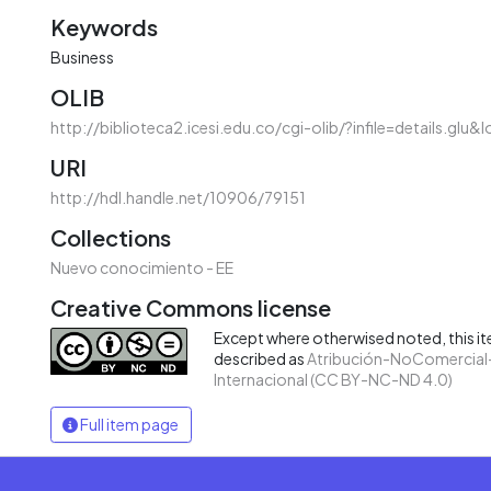
Keywords
Business
OLIB
http://biblioteca2.icesi.edu.co/cgi-olib/?infile=details.glu&
URI
http://hdl.handle.net/10906/79151
Collections
Nuevo conocimiento - EE
Creative Commons license
Except where otherwised noted, this ite
described as
Atribución-NoComercial-
Internacional (CC BY-NC-ND 4.0)
Full item page