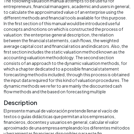
The following valuation manual attempts to be useful for
entrepreneurs, financial managers, academic and users in general,
to calculate the approximated value of an enterprise using the
different methods and financial tools available for this purpose.
In the first section of this manual would be introduced useful
concepts and notions on which is constructed the process of
valuation: the enterprise general description, the relation
between the financial statements, cash flows, the weighted
average capital cost and financial ratios and indicators. Also, the
first section includes the static valuation method known as the
accounting valuation methodology. The second section
consists of an approach to the dynamic valuation methods, for
which a chapter dedicated to a possible financial statement
forecasting method is included, through this process is obtained
the input data required for this kind of valuation procedures. The
dynamic methods we refer to are mainly the discounted cash
flow methods and the based on forecasting multiple
Description
El presente manual de valoración pretende llenar el vacío de
textos o guías didácticas que permitan a los empresarios,
financieros, docentes y usuarios en general, calcular el valor
aproximado de una empresa empleando los diferentes métodos
y herramientas financieras disponibles para este fin.