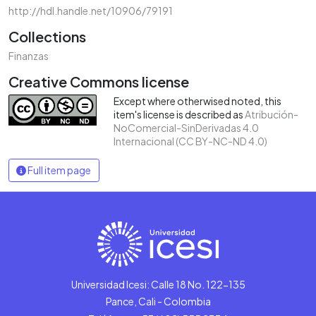
http://hdl.handle.net/10906/79191
Collections
Finanzas
Creative Commons license
Except where otherwised noted, this
item's license is described as
Atribución-
NoComercial-SinDerivadas 4.0
Internacional (CC BY-NC-ND 4.0)
Full item page
Universidad Icesi: Calle 18 No. 122-135
Pance, Cali - Colombia