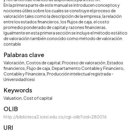
En la primera parte de este manual se introducen conceptos y
nociones útiles sobre los cuales se construye el proceso de
valoración tales como la descripción de la empresa, la relación
entre los estados financieros, los flujos de caja, el costo
promedio ponderado de capital y razones financieras.
Igualmente en esta primera sección se incluye el método estático
de valoración también conocido como método de valoración
contable
Palabras clave
Valoración
Costos de capital
Proceso de valoración
Estados
financieros
Flujo de caja
Departamento Contable y Financiero
Contable y Financiera
Producción intelectual registrada -
Universidad Icesi
Keywords
Valuation
Cost of capital
OLIB
http://biblioteca2.icesi.edu.co/cgi-olib?oid=280016
URI