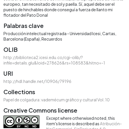
europeo, tan necesitado de sol y paella. Sí, aquel debe ser el
puesto de hinchables donde conseguí a fuerza de llanto mi
flotador del Pato Donal
Palabras clave
Producción intelectual registrada - Universidad Icesi
Cartas
Barcelona (España)
Recuerdos
OLIB
http://biblioteca2.icesi.edu.co/cgi-olib/?
infile=details.glu&loid=278626&rs=108583&hitno=-1
URI
http://hdl.handle.net/10906/79196
Collections
Papel de colgadura: vademécum gráfico y cultural Vol. 10
Creative Commons license
Except where otherwised noted, this
item's license is described as
Atribución-
NoComercial-SinDerivadas 4.0