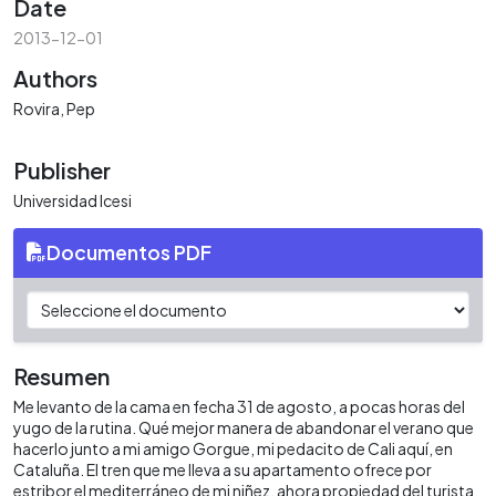
Date
2013-12-01
Authors
Rovira, Pep
Publisher
Universidad Icesi
Documentos PDF
Resumen
Me levanto de la cama en fecha 31 de agosto, a pocas horas del
yugo de la rutina. Qué mejor manera de abandonar el verano que
hacerlo junto a mi amigo Gorgue, mi pedacito de Cali aquí, en
Cataluña. El tren que me lleva a su apartamento ofrece por
estribor el mediterráneo de mi niñez, ahora propiedad del turista