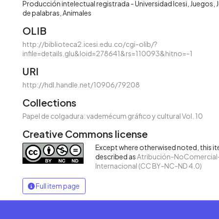
Producción intelectual registrada - Universidad Icesi
Juegos
de palabras
Animales
OLIB
http://biblioteca2.icesi.edu.co/cgi-olib/?
infile=details.glu&loid=278641&rs=110093&hitno=-1
URI
http://hdl.handle.net/10906/79208
Collections
Papel de colgadura: vademécum gráfico y cultural Vol. 10
Creative Commons license
Except where otherwised noted, this ite
described as
Atribución-NoComercial-
Internacional (CC BY-NC-ND 4.0)
Full item page