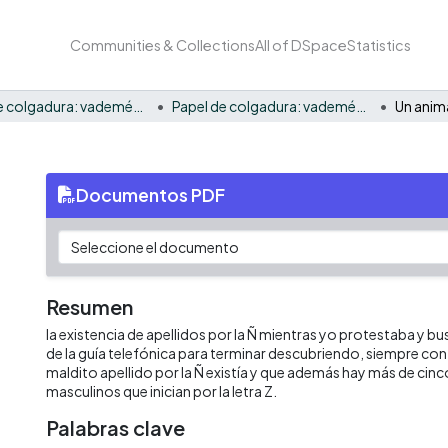
Communities & Collections
All of DSpace
Statistics
Papel de colgadura: vademécum gráfico y cultural
Papel de colgadura: vademécum gráfico y cultural Vol. 10
Un anima
Documentos PDF
Resumen
la existencia de apellidos por la Ñ mientras yo protestaba y b
de la guía telefónica para terminar descubriendo, siempre co
maldito apellido por la Ñ existía y que además hay más de ci
masculinos que inician por la letra Z.
Palabras clave