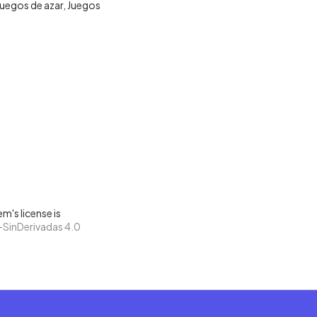
Juegos de azar
Juegos
m's license is
SinDerivadas 4.0