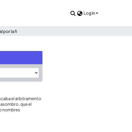
Log In
l por la ñ
uscaba el arbitramento
n asombro, que el
nco nombres