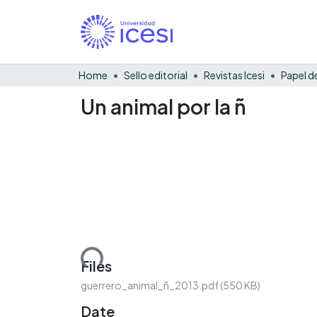
Home
Sello editorial
Revistas Icesi
Un animal por la ñ
Loading...
Files
guerrero_animal_ñ_2013.pdf
(550 KB)
Date