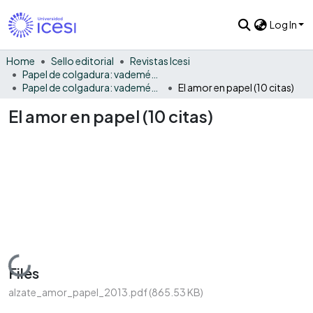
Log In
Home
Sello editorial
Revistas Icesi
Papel de colgadura: vademécum gráfico y cultural
Papel de colgadura: vademécum gráfico y cultural Vol. 10
El amor en papel (10 citas)
El amor en papel (10 citas)
Loading...
Files
alzate_amor_papel_2013.pdf
(865.53 KB)