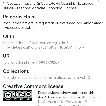
M. Coetzee -- Justine, (El Cuarteto de Alejandría), Lawrence
Durrell -- Las horas doradas, Leopoldo Lugones.
Palabras clave
Producción intelectual registrada - Universidad Icesi
Amor
Amor
- Aspectos sociales
OLIB
http://biblioteca2.icesi.edu.co/cgi-olib/?
infile=details.glu&loid=278643&rs=110093&hitno=-1
URI
http://hdl.handle.net/10906/79209
Collections
Papel de colgadura: vademécum gráfico y cultural Vol. 10
Creative Commons license
Except where otherwised noted, this
item's license is described as
Atribución-
NoComercial-SinDerivadas 4.0
Internacional (CC BY-NC-ND 4.0)