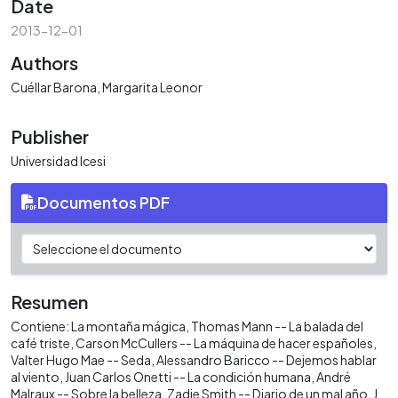
Date
2013-12-01
Authors
Cuéllar Barona, Margarita Leonor
Publisher
Universidad Icesi
Documentos PDF
Resumen
Contiene: La montaña mágica, Thomas Mann -- La balada del
café triste, Carson McCullers -- La máquina de hacer españoles,
Valter Hugo Mae -- Seda, Alessandro Baricco -- Dejemos hablar
al viento, Juan Carlos Onetti -- La condición humana, André
Malraux -- Sobre la belleza, Zadie Smith -- Diario de un mal año, J.