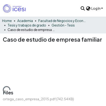
Log In
Home
Academia
Facultad de Negocios y Economía
Tesis y trabajos de grado
Gestión - Tesis
Caso de estudio de empresa familiar
Caso de estudio de empresa familiar
Loading...
Files
ortega_caso_empresa_2015.pdf
(742.54 KB)