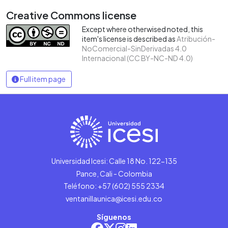
Creative Commons license
Except where otherwised noted, this
item's license is described as
Atribución-
NoComercial-SinDerivadas 4.0
Internacional (CC BY-NC-ND 4.0)
Full item page
Universidad Icesi: Calle 18 No. 122-135
Pance, Cali - Colombia
Teléfono: +57 (602) 555 2334
ventanillaunica@icesi.edu.co
Síguenos